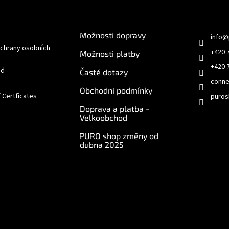
e pro vás
O nákupu
Kontakt
Možnosti dopravy
info
@
chrany osobních
+420 
Možnosti platby
+420 
od
Časté dotazy
conne
Obchodní podmínky
/ Certficates
puros
Doprava a platba -
Velkoobchod
PURO shop změny od
dubna 2025
e online
Odebírat newsletter
Vložte svůj e-mail a my vám budeme zasílat info
produktech na našem e-shopu.