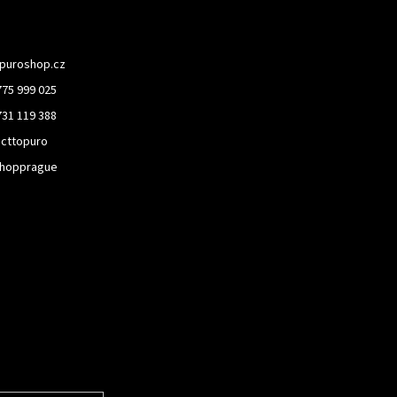
puroshop.cz
775 999 025
731 119 388
cttopuro
hopprague
rmace o nových