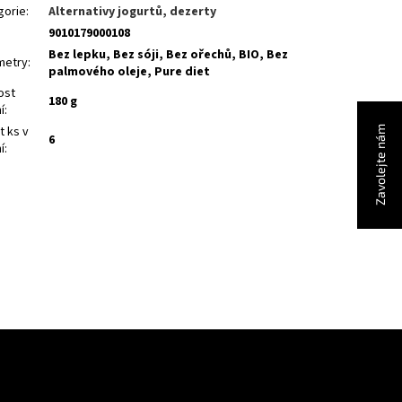
gorie
:
Alternativy jogurtů, dezerty
9010179000108
Bez lepku, Bez sóji, Bez ořechů, BIO, Bez
metry
:
palmového oleje, Pure diet
ost
180 g
í
:
t ks v
Zavolejte nám
6
í
: