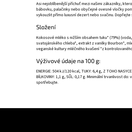
Asi nejoblíbenější příchuť mezi našimi zákazníky, kter
bábovku, palačinky nebo obyčejné ovesné vločky pomů
vykouzlit přímo luxusní dezert nebo svačinu. Dopřejte 
Složení
Kokosové mléko s nižším obsahem tuku* (79%) (voda, k
svatojánského chleba*, extrakt z vanilky Bourbon*, mle
veganské kultury mléčného kvašení *z kontrolovanéh
Výživové údaje na 100 g:
ENERGIE: 504 kJ/120 kcal, TUKY: 6,4 g, Z TOHO NASYC
BÍLKOVINY: 1,1 g, SŮL: 0,17 g. Minimální trvanlivost do: 
spotřebujte.
Z
á
p
a