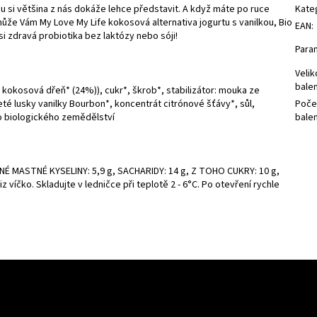
ou si většina z nás dokáže lehce představit. A když máte po ruce
Kate
že Vám My Love My Life kokosová alternativa jogurtu s vanilkou, Bio
EAN
:
si zdravá probiotika bez laktózy nebo sóji!
Para
Velik
balen
okosová dřeň* (24%)), cukr*, škrob*, stabilizátor: mouka ze
té lusky vanilky Bourbon*, koncentrát citrónové šťávy*, sůl,
Poče
o biologického zemědělství
balen
ENÉ MASTNÉ KYSELINY: 5,9 g, SACHARIDY: 14 g, Z TOHO CUKRY: 10 g,
viz víčko. Skladujte v ledničce při teplotě 2 - 6°C. Po otevření rychle