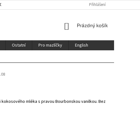
HOD
ENGLISH
CERTIFIKÁTY / CERTFICATES
Přihlášení
NÁKUPNÍ
Prázdný košík
KOŠÍK
Ostatní
Pro mazlíčky
English
108
ázi kokosového mléka s pravou Bourbonskou vanilkou. Bez