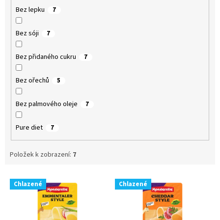
Bez lepku
7
Bez sóji
7
Bez přidaného cukru
7
Bez ořechů
5
Bez palmového oleje
7
Pure diet
7
Položek k zobrazení:
7
V
Chlazené
Chlazené
ý
p
i