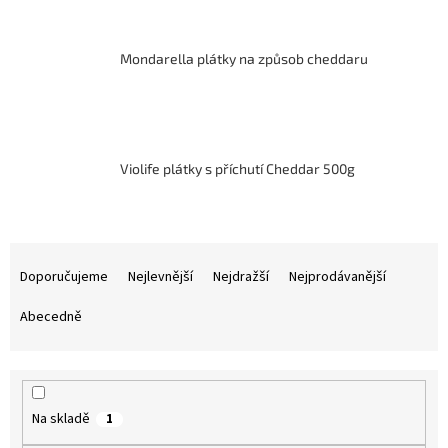
Mondarella plátky na způsob cheddaru
Violife plátky s příchutí Cheddar 500g
Ř
a
Doporučujeme
Nejlevnější
Nejdražší
Nejprodávanější
z
e
Abecedně
n
í
p
r
Na skladě
1
o