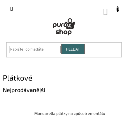
Přejít
na
NÁKUP
obsah
KOŠÍK
HLEDAT
Plátkové
Nejprodávanější
Mondarella plátky na způsob ementálu