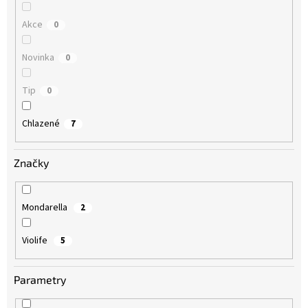
d
u
Akce
0
k
t
Novinka
0
ů
Tip
0
Chlazené
7
Značky
Mondarella
2
Violife
5
Parametry