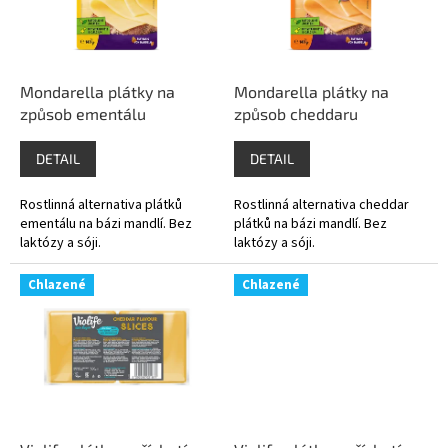
s
p
r
o
d
Mondarella plátky na
Mondarella plátky na
u
způsob ementálu
způsob cheddaru
k
t
DETAIL
DETAIL
ů
Rostlinná alternativa plátků
Rostlinná alternativa cheddar
ementálu na bázi mandlí. Bez
plátků na bázi mandlí. Bez
laktózy a sóji.
laktózy a sóji.
Chlazené
Chlazené