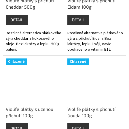
Violife plátky s příchutí
Violife plátky s příchutí
Cheddar 500g
Eidam 100g
DETAIL
DETAIL
Rostlinná alternativa plátkového
Rostlinná alternativa plátkového
sýra cheddar z kokosového
sýru s příchutí Eidam. Bez
oleje. Bez laktózy a lepku. 500g
laktózy, lepku i sóji, navíc
balení.
obohaceno o vitamin B12.
Chlazené
Chlazené
Violife plátky s uzenou
Violife plátky s příchutí
příchutí 100g
Gouda 100g
DETAIL
DETAIL