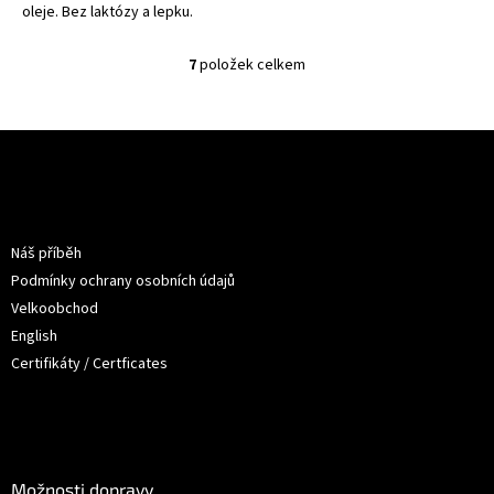
oleje. Bez laktózy a lepku.
7
položek celkem
O
v
l
á
Z
d
á
a
p
c
a
Informace pro vás
í
t
p
Náš příběh
í
r
Podmínky ochrany osobních údajů
v
k
Velkoobchod
y
English
v
Certifikáty / Certficates
ý
p
i
s
O nákupu
u
Možnosti dopravy