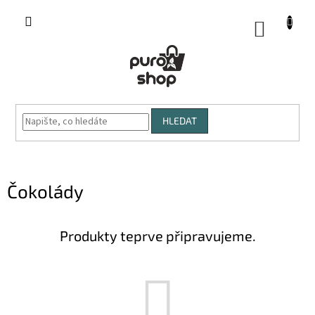
Přejít
na
NÁKUP
obsah
KOŠÍK
HLEDAT
Čokolády
Produkty teprve připravujeme.