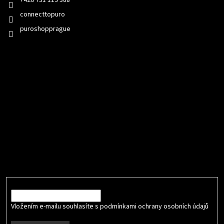
connecttopuro
puroshopprague
Přijímáme online platby
Odebírat newsletter
Vložte svůj e-mail a my vám budeme zasílat informace o nových
produktech na našem e-shopu.
E-mail
Vložením e-mailu souhlasíte s podmínkami ochrany osobních údajů
.