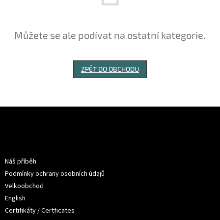
Můžete se ale podívat na ostatní kategorie.
ZPĚT DO OBCHODU
Z
á
p
a
Informace pro vás
t
Náš příběh
í
Podmínky ochrany osobních údajů
Velkoobchod
English
Certifikáty / Certficates