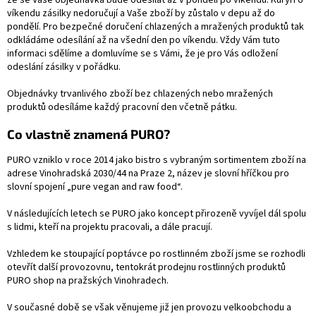
že se Vaše objednávka bude odesílat až v pondělí po víkendu. Kurýři o
víkendu zásilky nedoručují a Vaše zboží by zůstalo v depu až do
pondělí. Pro bezpečné doručení chlazených a mražených produktů tak
odkládáme odesílání až na všední den po víkendu. Vždy Vám tuto
informaci sdělíme a domluvíme se s Vámi, že je pro Vás odložení
odeslání zásilky v pořádku.
Objednávky trvanlivého zboží bez chlazených nebo mražených
produktů odesíláme každý pracovní den včetně pátku.
Co vlastně znamená PURO?
PURO vzniklo v roce 2014 jako bistro s vybraným sortimentem zboží na
adrese Vinohradská 2030/44 na Praze 2, název je slovní hříčkou pro
slovní spojení „pure vegan and raw food“.
V následujících letech se PURO jako koncept přirozeně vyvíjel dál spolu
s lidmi, kteří na projektu pracovali, a dále pracují.
Vzhledem ke stoupající poptávce po rostlinném zboží jsme se rozhodli
otevřít další provozovnu, tentokrát prodejnu rostlinných produktů
PURO shop na pražských Vinohradech.
V současné době se však věnujeme již jen provozu velkoobchodu a