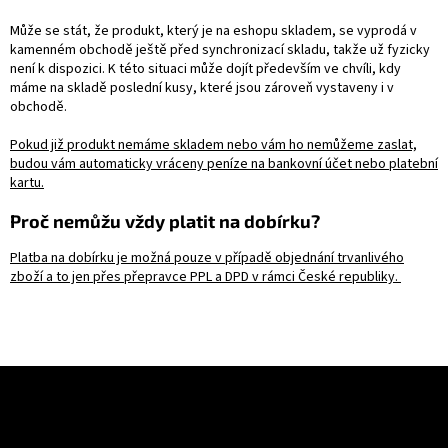
Může se stát, že produkt, který je na eshopu skladem, se vyprodá v
kamenném obchodě ještě před synchronizací skladu, takže už fyzicky
není k dispozici. K této situaci může dojít především ve chvíli, kdy
máme na skladě poslední kusy, které jsou zároveň vystaveny i v
obchodě.
Pokud již produkt nemáme skladem nebo vám ho nemůžeme zaslat,
budou vám automaticky vráceny peníze na bankovní účet nebo platební
kartu.
Proč nemůžu vždy platit na dobírku?
Platba na dobírku je možná pouze v případě objednání trvanlivého
zboží a to jen přes přepravce PPL a DPD v rámci České republiky.
Z
á
p
a
Informace pro vás