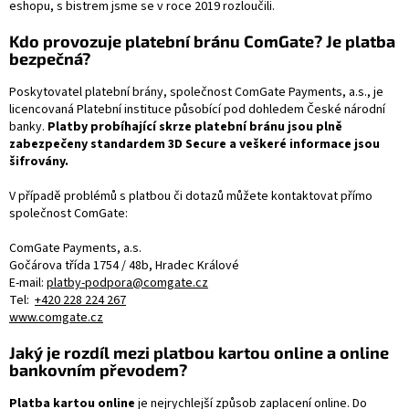
eshopu, s bistrem jsme se v roce 2019 rozloučili.
Kdo provozuje platební bránu ComGate? Je platba
bezpečná?
Poskytovatel platební brány, společnost ComGate Payments, a.s., je
licencovaná Platební instituce působící pod dohledem České národní
banky.
Platby probíhající skrze platební bránu jsou plně
zabezpečeny standardem 3D Secure a veškeré informace jsou
šifrovány.
V případě problémů s platbou či dotazů můžete kontaktovat přímo
společnost ComGate:
ComGate Payments, a.s.
Gočárova třída 1754 / 48b, Hradec Králové
E-mail:
platby-podpora@comgate.cz
Tel:
+420 228 224 267
www.comgate.cz
Jaký je rozdíl mezi platbou kartou online a online
bankovním převodem?
Platba kartou online
je nejrychlejší způsob zaplacení online. Do