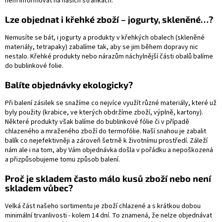
něm informovat na našich stránkách.
Lze objednat i křehké zboží – jogurty, skleněné…?
Nemusíte se bát, i jogurty a produkty v křehkých obalech (skleněné
materiály, tetrapaky) zabalíme tak, aby se jim během dopravy nic
nestalo. Křehké produkty nebo nárazům náchylnější části obalů balíme
do bublinkové folie.
Balíte objednávky ekologicky?
Při balení zásilek se snažíme co nejvíce využít různé materiály, které už
byly použity (krabice, ve kterých obdržíme zboží, výplně, kartony).
Některé produkty však balíme do bublinkové fólie či v případě
chlazeného a mraženého zboží do termofólie. Naší snahou je zabalit
balík co nejefektivněji a zároveň šetrně k životnímu prostředí. Záleží
nám ale i na tom, aby Vám objednávka došla v pořádku a nepoškozená
a přizpůsobujeme tomu způsob balení.
Proč je skladem často málo kusů zboží nebo není
skladem vůbec?
Velká část našeho sortimentu je zboží chlazené a s krátkou dobou
minimální trvanlivosti - kolem 14 dní. To znamená, že nelze objednávat