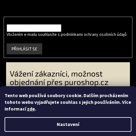
Vložte svůj e-mail a my vám budeme zasílat informace o nových
produktech na našem e-shopu.
E-mail
Vložením e-mailu souhlasíte s podmínkami ochrany osobních údajů
.
PŘIHLÁSIT SE
Vážení zákazníci, možnost
Facebook
Instagram
objednání přes puroshop.cz
skončila. VO zákazníci -
Tento web používá soubory cookie. Dalším procházením
objednávejte přes
tohoto webu vyjadřujete souhlas s jejich používáním. Více
Vytvořil Shoptet
livingeconic.cz
a koncoví
informací
zde
.
zákazníci přes
econea.cz
-
Copyright 2026
PURO shop
. Všechna práva vyhrazena.
Děkujeme Vám za Vaši přízeň.
Nastavení
Váš PURO shop tým. Více