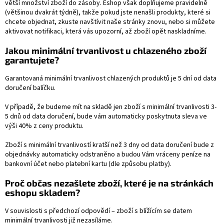
větší množství zboží do zásoby. Eshop však doplňujeme pravidelně
(většinou dvakrát týdně), takže pokud jste nenašli produkty, které si
chcete objednat, zkuste navštívit naše stránky znovu, nebo si můžete
aktivovat notifikaci, která vás upozorní, až zboží opět naskladníme.
Jakou minimální trvanlivost u chlazeného zboží
garantujete?
Garantovaná minimální trvanlivost chlazených produktů je 5 dní od data
doručení balíčku.
V případě, že budeme mít na skladě jen zboží s minimální trvanlivosti 3-
5 dnů od data doručení, bude vám automaticky poskytnuta sleva ve
výši 40% z ceny produktu.
Zboží s minimální trvanlivostí kratší než 3 dny od data doručení bude z
objednávky automaticky odstraněno a budou Vám vráceny peníze na
bankovní účet nebo platební kartu (dle způsobu platby).
Proč občas nezašlete zboží, které je na stránkách
eshopu skladem?
V souvislosti s předchozí odpovědí – zboží s blížícím se datem
minimální trvanlivosti již nezasíláme.