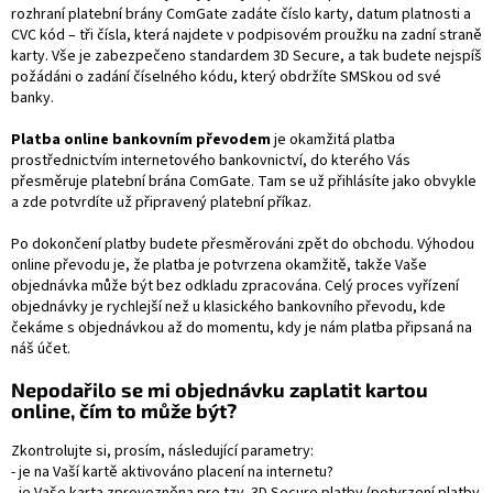
rozhraní platební brány ComGate zadáte číslo karty, datum platnosti a
CVC kód – tři čísla, která najdete v podpisovém proužku na zadní straně
karty. Vše je zabezpečeno standardem 3D Secure, a tak budete nejspíš
požádáni o zadání číselného kódu, který obdržíte SMSkou od své
banky.
Platba online bankovním převodem
je okamžitá platba
prostřednictvím internetového bankovnictví, do kterého Vás
přesměruje platební brána ComGate. Tam se už přihlásíte jako obvykle
a zde potvrdíte už připravený platební příkaz.
Po dokončení platby budete přesměrováni zpět do obchodu. Výhodou
online převodu je, že platba je potvrzena okamžitě, takže Vaše
objednávka může být bez odkladu zpracována. Celý proces vyřízení
objednávky je rychlejší než u klasického bankovního převodu, kde
čekáme s objednávkou až do momentu, kdy je nám platba připsaná na
náš účet.
Nepodařilo se mi objednávku zaplatit kartou
online, čím to může být?
Zkontrolujte si, prosím, následující parametry:
- je na Vaší kartě aktivováno placení na internetu?