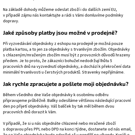
Na základě dohody můžeme odeslat zboží i do dalších zemí EU,
v případě zájmu nás kontaktujte a rádi s Vámi domluvíme podmínky
dopravy.
Jaké způsoby platby jsou možné v prodejně?
Při vyzvedávání objednávky z eshopu na prodejně je možná pouze
platba kartou, a to jen za objednávky s trvanlivým zbožím. Objednávky
s chlazeným/mraženým zbožím musí být z provozních důvodů hrazeny
předem. Je to proto, že zákazníci bohužel nedodržují lhůtu 5
pracovních dnů na vyzvednutí objednávky, a dochází k překročení data
minimální trvanlivosti u čerstvých produktů.
Stravenky nepřijímáme.
Jak rychle zpracujete a pošlete moji objednávku?
Během všedního dne Vaše objednávky k osobnímu odběru
připravujeme průběžně. Balíky odesíláme většinou následující pracovní
den po přijetí objednávky. Váš balíček by tak měl během dvou
pracovních dnů dorazit k Vám.
V případě, že si u nás objednáte chlazené nebo mražené zboží
s dopravou přes PPL nebo DPD na konci týdne, dostanete od nás email,