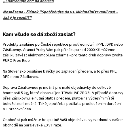
„Spotřebujte do“ na obalech
Nesnězeno - článek ''Spotřebujte do vs. Minimální trvanlivost –
Jaký je rozdíl?''
Kam všude se dá zboží zaslat?
Produkty zasíláme po České republice prostřednictvím PPL , DPD nebo
Zásilkovny. V rámci Prahy Vám pak při nákupu nad 2000 Kč můžeme
zásilku zavézt elektromobilem zdarma - pro tento druh dopravy zvolte
PURO Free Ride.
Na Slovensko posíláme balíčky po zaplacení předem, a to přes PPL,
DPD nebo Zásilkovnu.
Doprava Zásilkovnou je možná pro malé objednávky do celkové
hmotnosti 5 kg, které obsahují jen TRVANLIVÉ ZBOŽÍ. V případě dopravy
přes Zásilkovnu je nutná platba předem, platba na výdejním místě
bohužel není možná. Také je potřeba počítat s prodloužením doručení
o 1 pracovní den.
Osobně si pak můžete bezplatně Vaši objednávku vyzvednout v našem
obchodě na Sarajevské 29 v Praze.