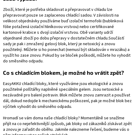
Zboží, které je potřeba skladovat a přepravovat v chladu lze
přepravovat pouze se zaplacenou chladící sadou. V závislosti na
velikost objednávky používáme buď izolační termofolii (bublinková
fólie potažená izolační hliníkovou vrstvou) nebo certifikované
kartonové krabice s dvojí izolační vrstvou. Obě varianty udrží
objednané zboží po dobu přepravy v dostatečném chladu.Součástí
sady je pak i zmražený gelový blok, který je netoxický a znovu
použitelný. Můžete si ho ponechat (nemusí být skladován v mrazáku) a
využít ho zase znovu. Pokud by se bloček poškodil, můžete ho vyhodit
do směsného odpadu.
Co s chladícím blokem, je možné ho vrátit zpět?
EasyAKKU chladící bloky, které využíváme jsou ekologické a znovu
použitelné polštářky naplněné speciálním gelem. Jsou netoxické a
nezávadné pro balení potravin. Blok můžete znovu zamrazit a používat
dál, dokud nedojde k mechanickému poškození, pak je možné blok bez
výčitek vyhodit do směsného odpadu.
Hromadí se vám doma naše chladící bloky? Momentálně se snažíme
přijít na co nejefektivnější způsob, jak bloky od zákazníků získávat zpět
a znovu je zařadit do oběhu. Jakmile nalezneme řešení, budeme vás o