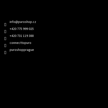
Kontakt
info
@
puroshop.cz
+420 775 999 025
+420 731 119 388
connecttopuro
puroshopprague
Přijímáme online platby
Odebírat newsletter