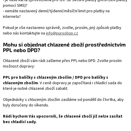
- je Vaše karta zprovozněna pro tzv. 3D Secure platby (potvrzení platby
pomocí SMS)?
- nemáte nastavený denní/týdenní/měsíční limit pro platby na
internetu?
Pokud je vše nastaveno správně, zvolte, prosím, jiný způsob platby
nebo nás kontaktujte na
info@puroshop.cz
Mohu si objednat chlazené zboží prostřednictvím
PPL nebo DPD?
Chlazené zboží vám rádi zašleme přes PPL nebo DPD. Zvolte prosím
možnost dopravy:
PPL pro balíčky s chlazeným zbožím / DPD pro balíčky s
chlazeným zbožím
. V ceně dopravy je započítaná i chladící sada do
které je nutné chlazené zboží zabalit.
Objednávky s chlazeným zbožím zasíláme od pondělí do čtvrtka, aby
byly doručeny do víkendu.
Rádi bychom Vás upozornili, že chlazené zboží již nelze zasílat
bez chladící sady.