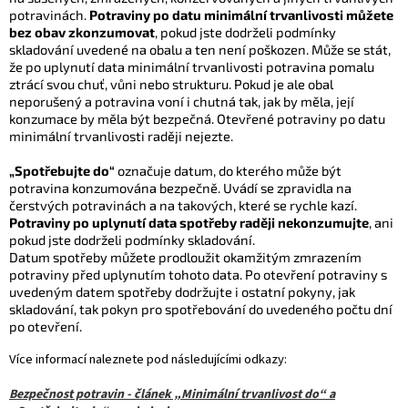
potravinách.
Potraviny po datu minimální trvanlivosti můžete
bez obav zkonzumovat
, pokud jste dodrželi podmínky
skladování uvedené na obalu a ten není poškozen. Může se stát,
že po uplynutí data minimální trvanlivosti potravina pomalu
ztrácí svou chuť, vůni nebo strukturu. Pokud je ale obal
neporušený a potravina voní i chutná tak, jak by měla, její
konzumace by měla být bezpečná. Otevřené potraviny po datu
minimální trvanlivosti raději nejezte.
„Spotřebujte do“
označuje datum, do kterého může být
potravina konzumována bezpečně.
Uvádí se zpravidla na
čerstvých potravinách a na takových, které se rychle kazí.
Potraviny
po uplynutí data spotřeby raději nekonzumujte
, ani
pokud jste dodrželi podmínky skladování.
Datum spotřeby můžete prodloužit okamžitým zmrazením
potraviny před uplynutím tohoto data. Po otevření potraviny s
uvedeným datem spotřeby dodržujte i ostatní pokyny, jak
skladování, tak pokyn pro spotřebování do uvedeného počtu dní
po otevření.
Více informací naleznete pod následujícími odkazy:
Bezpečnost potravin - článek „Minimální trvanlivost do“ a