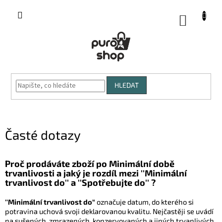
Přejít
na
NÁKUP
obsah
KOŠÍK
HLEDAT
Časté dotazy
Proč prodáváte zboží po Minimální době
trvanlivosti a jaký je rozdíl mezi ''Minimální
trvanlivost do'' a ''Spotřebujte do'' ?
''Minimální trvanlivost do“
označuje datum, do kterého si
potravina uchová svoji deklarovanou kvalitu.
Nejčastěji se uvádí
na sušených, zmrazených, konzervovaných a jiných trvanlivých