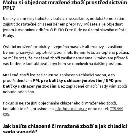
Mohu si objednat mražené zboží prostřednictvím
PPL?
Nanuky a zmrzliny bohužel v balících nezasíláme, nedokážeme zatím
zajistit dostatečné chlazení během přepravy. Můžete si je objednat
jenom k osobnímu odběru či PURO Free Ride na území hlavního města
Prahy.
Ostatní mražené produkty – zejména masové alternativy – zasíláme
během příznivých teplotních podmínek. Během léta, za teplého počasí,
se může stát, že mražené zboží zasílat nebudeme. V takovém případě
vás budeme kontaktovat, abychom se domluvili na dalším postupu.
Mražené zboží lze zaslat jen se zaplacenou chladící sadou, a to
prostřednictvím
PPL pro balíčky s chlazeným zbožím / DPD pro
balíčky s chlazeným zbožím
. Bez zaplacené chladící sady vám zboží
nebude odesláno.
Pokud si nejste jisti objednáním chlazeného či mraženého zboží,
kontaktujte nás, prosíme, na
info@puroshop.cz
nebo na tel.
775 999
025
.
Jak balíte chlazené či mražené zboží a jak chladící
sada vypadá?