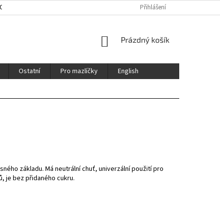
HOD
ENGLISH
CERTIFIKÁTY / CERTFICATES
Přihlášení
NÁKUPNÍ
Prázdný košík
KOŠÍK
Ostatní
Pro mazlíčky
English
esného základu. Má neutrální chuť, univerzální použití pro
ů, je bez přidaného cukru.