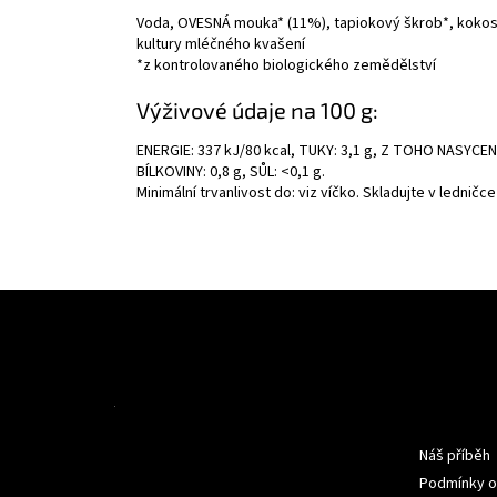
Voda, OVESNÁ mouka* (11%), tapiokový škrob*, kokoso
kultury mléčného kvašení
*z kontrolovaného biologického zemědělství
Výživové údaje na 100 g:
ENERGIE: 337 kJ/80 kcal, TUKY: 3,1 g, Z TOHO NASYCEN
BÍLKOVINY: 0,8 g, SŮL: <0,1 g.
Minimální trvanlivost do: viz víčko. Skladujte v ledničce 
Z
á
p
a
t
Informac
í
Náš příběh
Podmínky o