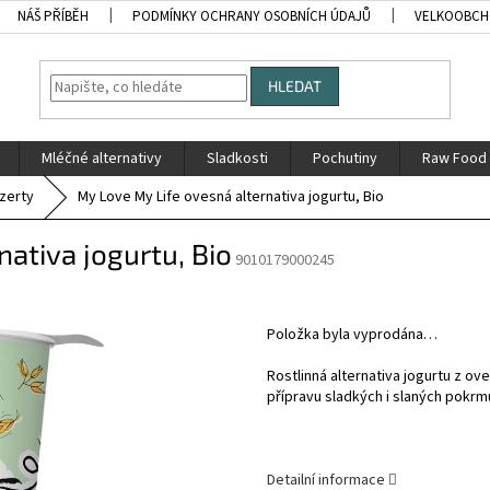
NÁŠ PŘÍBĚH
PODMÍNKY OCHRANY OSOBNÍCH ÚDAJŮ
VELKOOBC
HLEDAT
Mléčné alternativy
Sladkosti
Pochutiny
Raw Food
ezerty
My Love My Life ovesná alternativa jogurtu, Bio
ativa jogurtu, Bio
9010179000245
Položka byla vyprodána…
Rostlinná alternativa jogurtu z ov
přípravu sladkých i slaných pokrm
Detailní informace