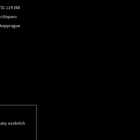
731 119 388
cttopuro
hopprague
rmace o nových
rany osobních