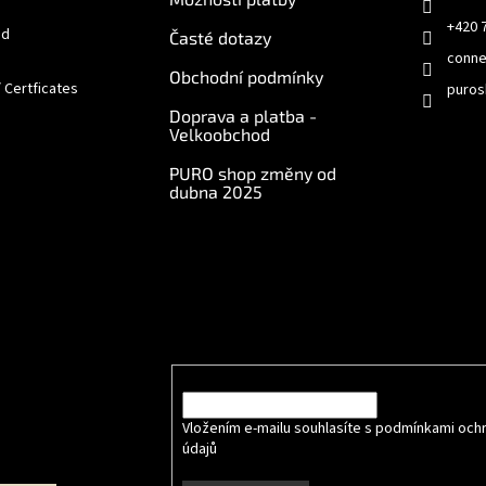
+420 
od
Časté dotazy
conne
Obchodní podmínky
/ Certficates
puros
Doprava a platba -
Velkoobchod
PURO shop změny od
dubna 2025
e online
Odebírat newsletter
Vložte svůj e-mail a my vám budeme zasílat info
produktech na našem e-shopu.
E-mail
Vložením e-mailu souhlasíte s podmínkami och
údajů
.