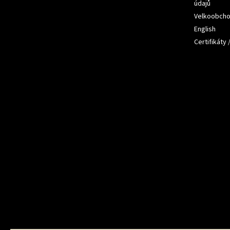
údajů
Velkoobch
English
Certifikáty 
Přijímám
platby