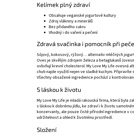
Kelímek plný zdraví
Obsahuje veganské jogurtové kultury
Zdroj vlákniny a minerálů
Bez přidaného cukru
Vhodný i do vaření a pečení
Zdravá svačinka i pomocník při peče
Sójový, kokosový, rýžový… alternativ mléčných jogurt
Oves je skvělým zdrojem železa a betaglukanů (ovesná v
ovlivňují krevní cholesterol. My Love My Life ovesná al
chuti najde využití nejen ve sladké kuchyni. Připravíte
Všechny obsažené ingredience pochází z kontrolovan
S láskou k životu
My Love My Life je mladá rakouská firma, která byla zal
s láskou k dobrému jídlu, ke zdraví i k životu samotné
konzervanty, ale pouze čisté přírodní ingredience v c
udržitelnost a ohled k životnímu prostředí.
Složení