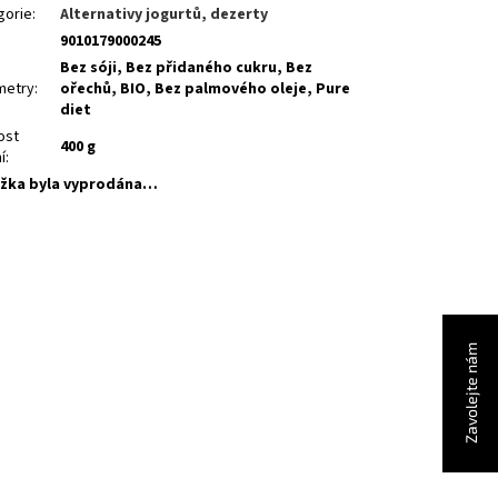
gorie
:
Alternativy jogurtů, dezerty
9010179000245
Bez sóji, Bez přidaného cukru, Bez
metry
:
ořechů, BIO, Bez palmového oleje, Pure
diet
ost
400 g
í
:
žka byla vyprodána…
Zavolejte nám