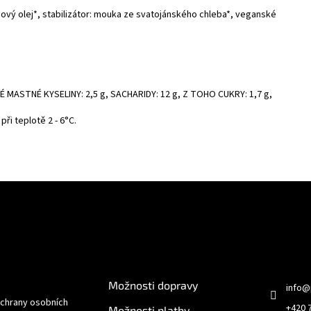
vý olej*, stabilizátor: mouka ze svatojánského chleba*, veganské
É MASTNÉ KYSELINY: 2,5 g, SACHARIDY: 12 g, Z TOHO CUKRY: 1,7 g,
při teplotě 2 - 6°C.
e pro vás
O nákupu
Kontakt
Možnosti dopravy
info
@
chrany osobních
+420 
Možnosti platby