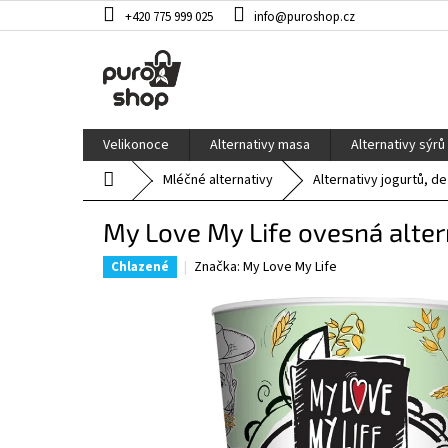
Přejít
+420 775 999 025
info@puroshop.cz
na
obsah
Velikonoce
Alternativy masa
Alternativy sýrů
Domů
Mléčné alternativy
Alternativy jogurtů, d
My Love My Life ovesná altern
Značka:
My Love My Life
Chlazené