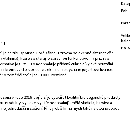
Kate
EAN
:
Para
Velik
balen
ní
Polo
ů je na trhu spousta. Proč sáhnout zrovna po ovesné alternativě?
láknina), které se starají o správnou funkci trávení a příznivě
ternativa jogurtu, Bio neobsahuje přidaný cukr a díky své neutrální
 s ní krémový dip k pečené zelenině i nadýchané jogurtové lívance.
ého zemědělství a jsou 100% rostlinné.
ožena v roce 2016. Její vizí je vytvářet kvalitní bio veganské produkty
mu. Produkty My Love My Life neobsahují umělá sladidla, barviva a
o nejjednodušším složení. Při výrobě firma myslí také na dlouhodobou