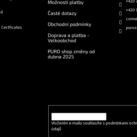
+420 
Možnosti platby
+420 
od
Časté dotazy
conne
Obchodní podmínky
/ Certficates
puros
Doprava a platba -
Velkoobchod
PURO shop změny od
dubna 2025
e online
Odebírat newsletter
Vložte svůj e-mail a my vám budeme zasílat info
produktech na našem e-shopu.
E-mail
Vložením e-mailu souhlasíte s podmínkami och
údajů
.