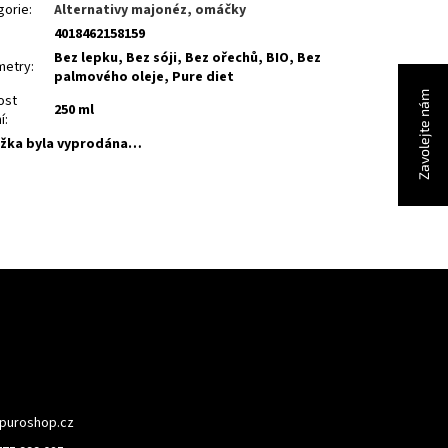
gorie
:
Alternativy majonéz, omáčky
4018462158159
Bez lepku, Bez sóji, Bez ořechů, BIO, Bez
metry
:
palmového oleje, Pure diet
Zavolejte nám
ost
250 ml
í
:
žka byla vyprodána…
puroshop.cz