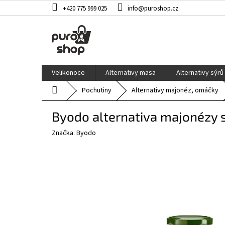
Přejít
+420 775 999 025
info@puroshop.cz
na
obsah
Velikonoce
Alternativy masa
Alternativy sýrů
Domů
Pochutiny
Alternativy majonéz, omáčky
Byodo alternativa majonézy s
Značka:
Byodo