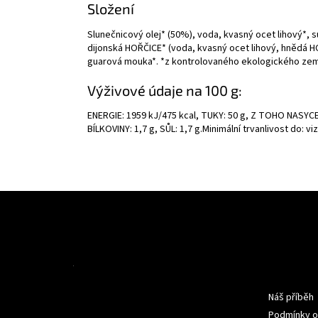
Složení
Slunečnicový olej* (50%), voda, kvasný ocet lihový*, s
dijonská HOŘČICE* (voda, kvasný ocet lihový, hnědá H
guarová mouka*. *z kontrolovaného ekologického zem
Výživové údaje na 100 g:
ENERGIE: 1959 kJ/475 kcal, TUKY: 50 g, Z TOHO NASYCE
BÍLKOVINY: 1,7 g, SŮL: 1,7 g.Minimální trvanlivost do: vi
Z
á
p
a
t
Informac
í
Náš příběh
Podmínky o