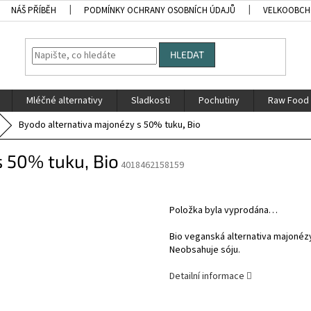
NÁŠ PŘÍBĚH
PODMÍNKY OCHRANY OSOBNÍCH ÚDAJŮ
VELKOOBC
HLEDAT
Mléčné alternativy
Sladkosti
Pochutiny
Raw Food
Byodo alternativa majonézy s 50% tuku, Bio
 50% tuku, Bio
4018462158159
Položka byla vyprodána…
Bio veganská alternativa majonézy
Neobsahuje sóju.
Detailní informace