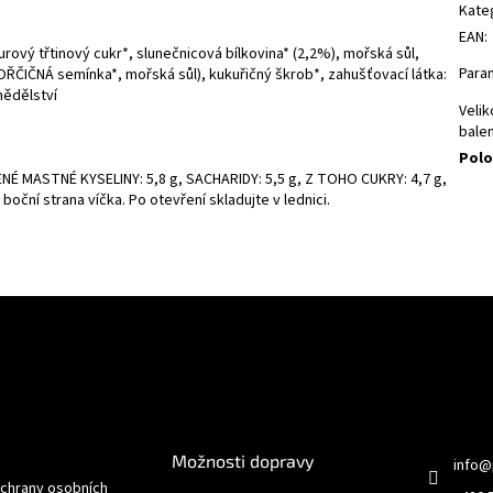
Kate
EAN
:
urový třtinový cukr*, slunečnicová bílkovina* (2,2%), mořská sůl,
Para
OŘČIČNÁ semínka*, mořská sůl), kukuřičný škrob*, zahušťovací látka:
ědělství
Velik
balen
Polo
NÉ MASTNÉ KYSELINY: 5,8 g, SACHARIDY: 5,5 g, Z TOHO CUKRY: 4,7 g,
z boční strana víčka. Po otevření skladujte v lednici.
e pro vás
O nákupu
Kontakt
Možnosti dopravy
info
@
chrany osobních