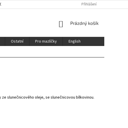
HOD
ENGLISH
CERTIFIKÁTY / CERTFICATES
Přihlášení
NÁKUPNÍ
Prázdný košík
KOŠÍK
Ostatní
Pro mazlíčky
English
 ze slunečnicového oleje, se slunečnicovou bílkovinou.