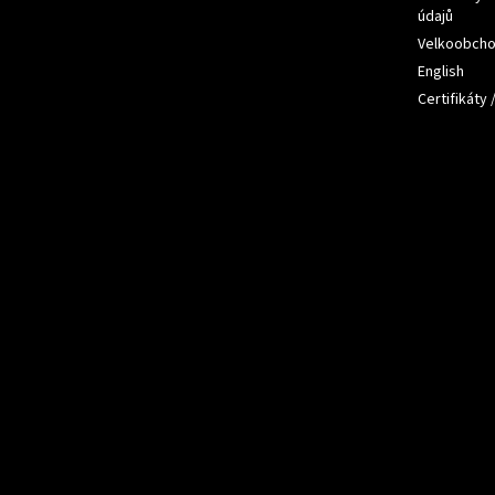
údajů
Velkoobch
English
Certifikáty 
Přijímám
platby