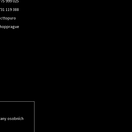
775 999 025
731 119 388
cttopuro
hopprague
rmace o nových
rany osobních