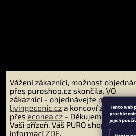
Přijímám
platby
Vážení zákazníci, možnost objednán
přes puroshop.cz skončila. VO
zákazníci - objednávejte přes
livingeconic.cz
a koncoví zákazníci
Tento web p
procházením
přes
econea.cz
- Děkujeme Vám za
jejich použí
Vaši přízeň. Váš PURO shop tým. Ví
Copyright 2026
PURO shop
. Všechna práva vyhrazena.
informací
ZDE
.