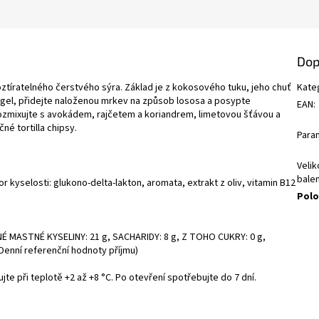
Dop
roztíratelného čerstvého sýra. Základ je z kokosového tuku, jeho chuť
Kate
agel, přidejte naloženou mrkev na způsob lososa a posypte
EAN
:
rozmixujte s avokádem, rajčetem a koriandrem, limetovou šťávou a
čné tortilla chipsy.
Para
Velik
balen
r kyselosti: glukono-delta-lakton, aromata, extrakt z oliv, vitamin B12
Polo
NÉ MASTNÉ KYSELINY: 21 g, SACHARIDY: 8 g, Z TOHO CUKRY: 0 g,
 Denní referenční hodnoty příjmu)
ujte při teplotě +2 až +8 °C. Po otevření spotřebujte do 7 dní.