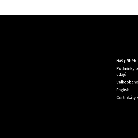
Z
á
p
a
t
Informac
í
Náš příběh
Podmínky o
údajů
Velkoobch
English
Certifikáty 