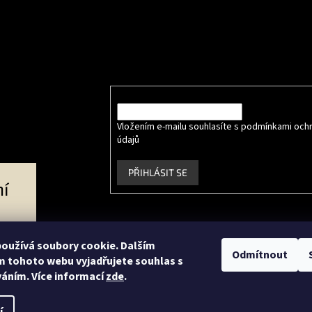
e online
Odebírat newsletter
Vložte svůj e-mail a my vám budeme zasílat info
produktech na našem e-shopu.
E-mail
Vložením e-mailu souhlasíte s podmínkami och
údajů
.
PŘIHLÁSIT SE
í
Facebook
Instagram
oužívá soubory cookie. Dalším
Odmítnout
 tohoto webu vyjadřujete souhlas s
váním. Více informací
zde
.
ce