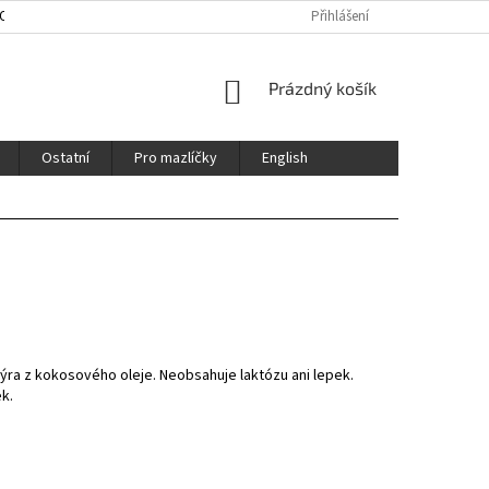
HOD
ENGLISH
CERTIFIKÁTY / CERTFICATES
Přihlášení
NÁKUPNÍ
Prázdný košík
KOŠÍK
Ostatní
Pro mazlíčky
English
ýra z kokosového oleje. Neobsahuje laktózu ani lepek.
k.