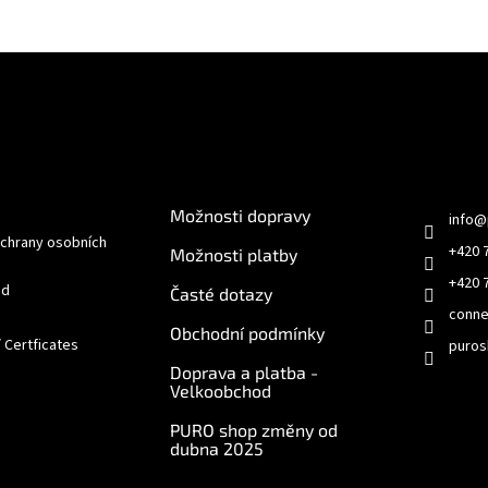
e pro vás
O nákupu
Kontakt
Možnosti dopravy
info
@
chrany osobních
+420 
Možnosti platby
+420 
od
Časté dotazy
conne
Obchodní podmínky
/ Certficates
puros
Doprava a platba -
Velkoobchod
PURO shop změny od
dubna 2025