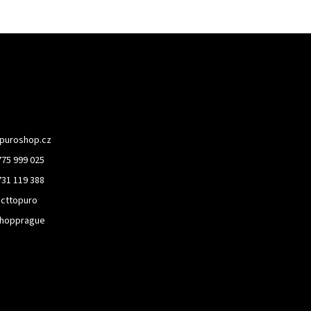
puroshop.cz
775 999 025
731 119 388
cttopuro
hopprague