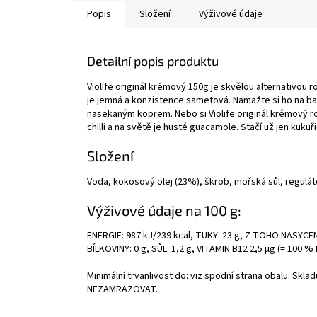
Popis
Složení
Výživové údaje
Detailní popis produktu
Violife originál krémový 150g je skvělou alternativou 
je jemná a konzistence sametová. Namažte si ho na b
nasekaným koprem. Nebo si Violife originál krémový 
chilli a na světě je husté guacamole. Stačí už jen kukuři
Složení
Voda, kokosový olej (23%), škrob, mořská sůl, reguláto
Výživové údaje na 100 g:
ENERGIE: 987 kJ/239 kcal, TUKY: 23 g, Z TOHO NASYCE
BÍLKOVINY: 0 g, SŮL: 1,2 g, VITAMIN B12 2,5 µg (= 100 %
Minimální trvanlivost do: viz spodní strana obalu. Sklad
NEZAMRAZOVAT.