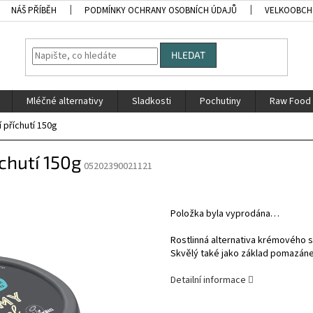
NÁŠ PŘÍBĚH
PODMÍNKY OCHRANY OSOBNÍCH ÚDAJŮ
VELKOOBC
HLEDAT
Mléčné alternativy
Sladkosti
Pochutiny
Raw Food
í příchutí 150g
íchutí 150g
05202390021121
Položka byla vyprodána…
Rostlinná alternativa krémového s
Skvělý také jako základ pomazáne
Detailní informace