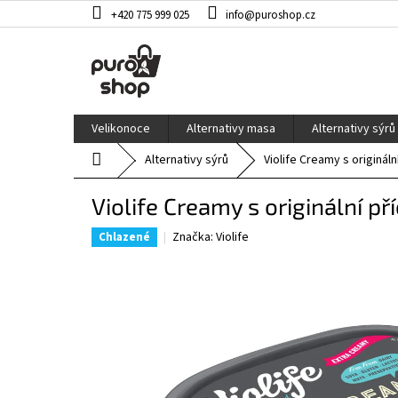
Přejít
+420 775 999 025
info@puroshop.cz
na
obsah
Velikonoce
Alternativy masa
Alternativy sýrů
Domů
Alternativy sýrů
Violife Creamy s origináln
Violife Creamy s originální př
Značka:
Violife
Chlazené