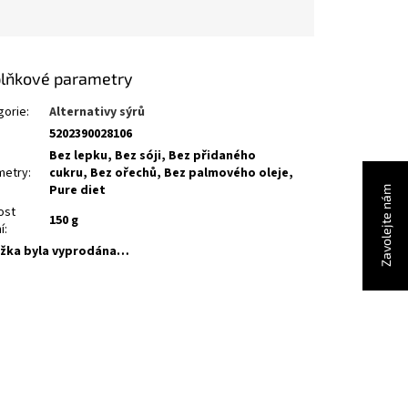
lňkové parametry
gorie
:
Alternativy sýrů
5202390028106
Bez lepku, Bez sóji, Bez přidaného
metry
:
cukru, Bez ořechů, Bez palmového oleje,
Pure diet
Zavolejte nám
ost
150 g
í
:
žka byla vyprodána…