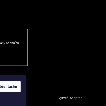
rmace o nových
rany osobních
Souhlasím
Vytvořil Shoptet