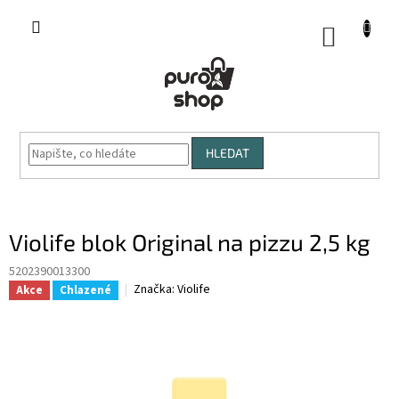
Přejít
na
NÁKUP
obsah
KOŠÍK
HLEDAT
Violife blok Original na pizzu 2,5 kg
5202390013300
Značka:
Violife
Akce
Chlazené