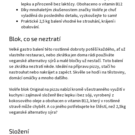
lepku a přirozeně bez laktózy. Obohaceno o vitamin B12
Díky mnohaletým zkušenostem značky Violife je chuť
vyladěná do posledního detailu, vyzkoušejte to sami!
Praktické 2,5 kg balení vhodné ke strouhání, krájení i
obalování.
Blok, co se neztratí
Velké gastro balení této rostlinné dobroty potěší každého, ať už
vlastníte restauraci, nebo zkrátka jen doma rádi používáte
veganské alternativy sýrů a malé bločky už nestačí. Toto balení
se zkrátka neztratí nikde. Ideální na přípravu pizzy, stačí ho
nastrouhat nebo nakrájet a zapéct. Skvěle se hodí i na těstoviny,
domácí omáčky a mnoho dalšího.
Violife blok Original na pizzu nabízí kromě všestranného využití v
kuchyni i zajímavé složení! Bez lepku i bez sóji, vyrobený z
kokosového oleje a obohacen o vitamin B12, který v rostlinné
stravě může chybět. A co jiného potřebujete ke štěstí, než 2,5kg
veganské alternativy sýra?
Složení