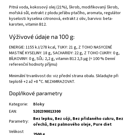
Pitná voda, kokosový olej (21%), škrob, modifikovaný škrob,
mořská sůl, extrakt z plodu jeřábu ptačího, aromata, regulátor
kyselosti: kyselina citronová, extrakt z oliv, barvivo: beta-
karoten, vitamin B12.
Výživové údaje na 100 g:
ENERGIE: 1155 kJ/278 kcal, TUKY: 21 g, Z TOHO NASYCENÉ
MASTNÉ KYSELINY: 18 g, SACHARIDY: 22 g, Z TOHO CUKRY: 0 g,
BÍLKOVINY: 0 g, SŮL: 2,2 g, vitamin B12 2,5 µg (= 100 % Denní
referenční hodnoty příjmu)
Minimální trvanlivost do: viz přední strana obalu. Skladujte při
teplotě +2 až +8 °C. NEZAMRAZOVAT.
Doplňkové parametry
Kategorie
:
Bloky
EAN
:
5202390013300
Bez lepku, Bez sóji, Bez přidaného cukru, Bez
Parametry
:
ořechů, Bez palmového oleje, Pure diet
Velikost
2500 g