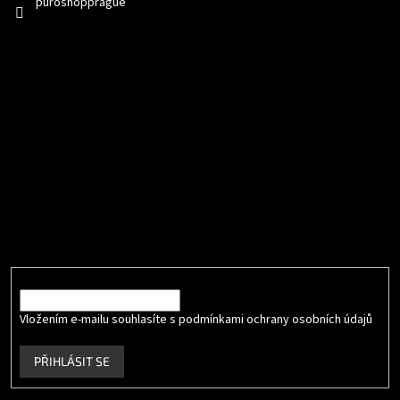
puroshopprague
Přijímáme online platby
Odebírat newsletter
Vložte svůj e-mail a my vám budeme zasílat informace o nových
produktech na našem e-shopu.
E-mail
Vložením e-mailu souhlasíte s podmínkami ochrany osobních údajů
.
PŘIHLÁSIT SE