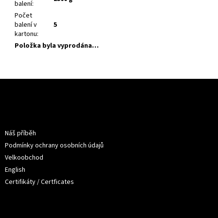
balení
:
Počet
balení v
5
kartonu
:
Položka byla vyprodána…
Z
á
p
a
Informace pro vás
t
Náš příběh
í
Podmínky ochrany osobních údajů
Velkoobchod
English
Certifikáty / Certficates