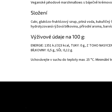
Veganské jahodové marshmallows s báječně krémovou k
Složení
Cukr, glukózo-fruktózový sirup, pitná voda, kukuřičný 
hydrolyzovaná rýžová bílkovina, přírodní aroma, barvící
Výživové údaje na 100 g:
ENERGIE: 1351 kJ/323 kcal, TUKY: 0 g, Z TOHO NASYCE
BÍLKOVINY: 0,5 g, SŮL: 0,12 g.
Uchovávejte v suchu do teploty max. 25 °C. Minimální tr
Z
á
p
a
t
Informac
í