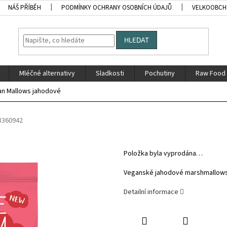
NÁŠ PŘÍBĚH
PODMÍNKY OCHRANY OSOBNÍCH ÚDAJŮ
VELKOOBC
HLEDAT
Mléčné alternativy
Sladkosti
Pochutiny
Raw Food
n Mallows jahodové
8360942
Položka byla vyprodána…
Veganské jahodové marshmallow
Detailní informace