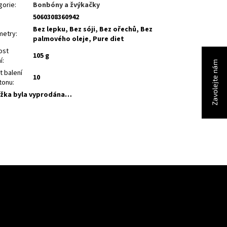
gorie
:
Bonbóny a žvýkačky
5060308360942
Bez lepku, Bez sóji, Bez ořechů, Bez
metry
:
palmového oleje, Pure diet
ost
105 g
í
:
Zavolejte nám
t balení
10
rtonu
:
žka byla vyprodána…