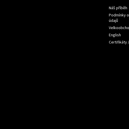
Náš příběh
Podmínky o
údajů
Velkoobch
English
Certifikáty 
Přijímám
platby