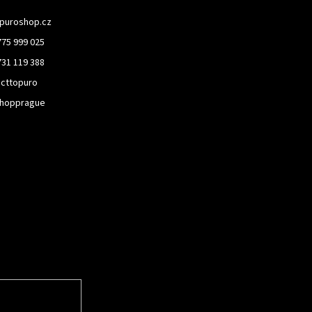
puroshop.cz
775 999 025
731 119 388
cttopuro
hopprague
rmace o nových