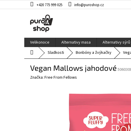
Přejít
+420 775 999 025
info@puroshop.cz
na
obsah
Velikonoce
Alternativy masa
Alternativy sýrů
Domů
Sladkosti
Bonbóny a žvýkačky
Vega
Vegan Mallows jahodové
506030
Značka:
Free From Fellows