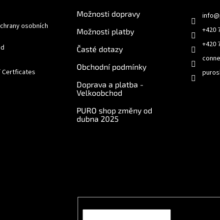
Možnosti dopravy
info
@
chrany osobních
+420 
Možnosti platby
+420 
od
Časté dotazy
conne
Obchodní podmínky
/ Certficates
puros
Doprava a platba -
Velkoobchod
PURO shop změny od
dubna 2025
e online
Odebírat newsletter
Vložte svůj e-mail a my vám budeme zasílat info
produktech na našem e-shopu.
E-mail