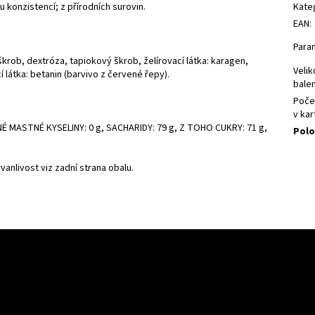
onzistencí; z přírodních surovin.
Kate
EAN
:
Para
škrob, dextróza, tapiokový škrob, želírovací látka: karagen,
Velik
 látka: betanin (barvivo z červené řepy).
balen
Poče
v ka
NÉ MASTNÉ KYSELINY: 0 g, SACHARIDY: 79 g, Z TOHO CUKRY: 71 g,
Polo
vanlivost viz zadní strana obalu.
e pro vás
O nákupu
Kontakt