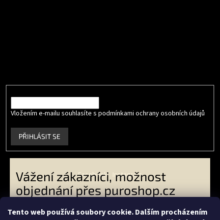
Odebírat newsletter
Vložte svůj e-mail a my vám budeme zasílat informace o nových
produktech na našem e-shopu.
E-mail
Vložením e-mailu souhlasíte s podmínkami ochrany osobních údajů
.
PŘIHLÁSIT SE
Vážení zákazníci, možnost
Facebook
Instagram
objednání přes puroshop.cz
skončila. VO zákazníci -
Tento web používá soubory cookie. Dalším procházením
objednávejte přes