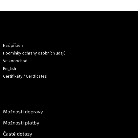
Z
á
p
a
Informace pro vás
t
Náš příběh
í
Podmínky ochrany osobních údajů
Velkoobchod
English
Certifikáty / Certficates
O nákupu
Možnosti dopravy
Možnosti platby
Časté dotazy