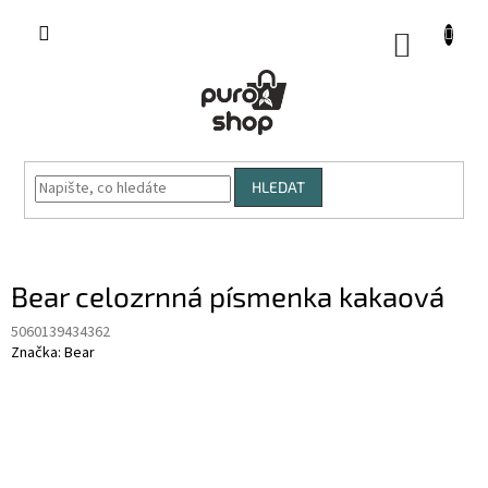
Přejít
na
NÁKUP
obsah
KOŠÍK
HLEDAT
Bear celozrnná písmenka kakaová
5060139434362
Značka:
Bear