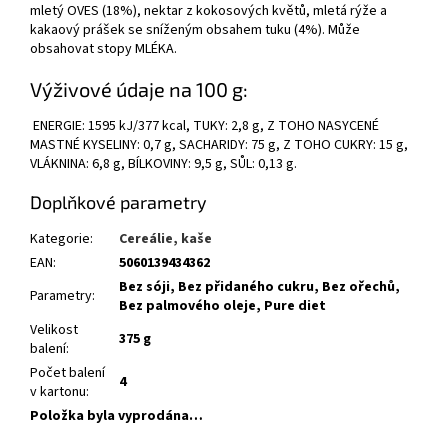
mletý OVES (18%), nektar z kokosových květů, mletá rýže a
kakaový prášek se sníženým obsahem tuku (4%). Může
obsahovat stopy MLÉKA.
Výživové údaje na 100 g:
ENERGIE: 1595 kJ/377 kcal, TUKY: 2,8 g, Z TOHO NASYCENÉ
MASTNÉ KYSELINY: 0,7 g, SACHARIDY: 75 g, Z TOHO CUKRY: 15 g,
VLÁKNINA: 6,8 g, BÍLKOVINY: 9,5 g, SŮL: 0,13 g.
Doplňkové parametry
Kategorie
:
Cereálie, kaše
EAN
:
5060139434362
Bez sóji, Bez přidaného cukru, Bez ořechů,
Parametry
:
Bez palmového oleje, Pure diet
Velikost
375 g
balení
:
Počet balení
4
v kartonu
:
Položka byla vyprodána…