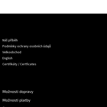
Z
á
p
a
Informace pro vás
t
Náš příběh
í
Podmínky ochrany osobních údajů
Velkoobchod
English
Certifikáty / Certficates
O nákupu
Možnosti dopravy
Možnosti platby