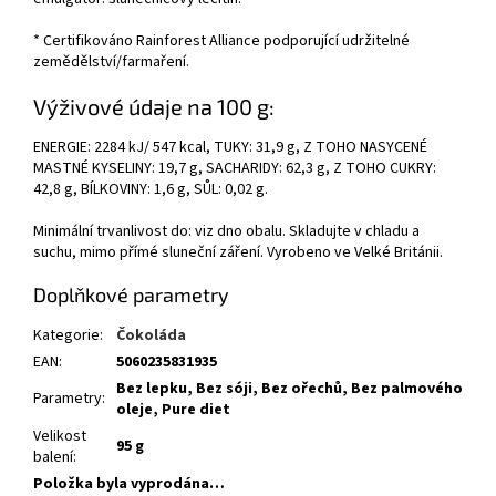
* Certifikováno Rainforest Alliance podporující udržitelné
zemědělství/farmaření.
Výživové údaje na 100 g:
ENERGIE: 2284 kJ/ 547 kcal, TUKY: 31,9 g, Z TOHO NASYCENÉ
MASTNÉ KYSELINY: 19,7 g, SACHARIDY: 62,3 g, Z TOHO CUKRY:
42,8 g, BÍLKOVINY: 1,6 g, SŮL: 0,02 g.
Minimální trvanlivost do: viz dno obalu. Skladujte v chladu a
suchu, mimo přímé sluneční záření. Vyrobeno ve Velké Británii.
Doplňkové parametry
Kategorie
:
Čokoláda
EAN
:
5060235831935
Bez lepku, Bez sóji, Bez ořechů, Bez palmového
Parametry
:
oleje, Pure diet
Velikost
95 g
balení
:
Položka byla vyprodána…