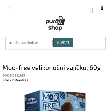
Přejít
na
NÁKUP
obsah
KOŠÍK
HLEDAT
Moo-free velikonoční vajíčko, 60g
5060235831935
Značka:
Moo-free