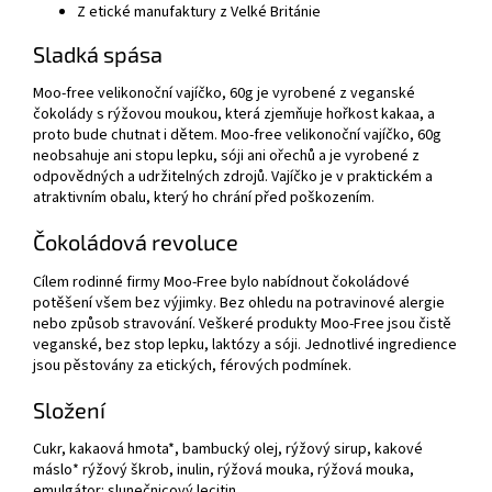
Z etické manufaktury z Velké Británie
Sladká spása
Moo-free velikonoční vajíčko, 60g je vyrobené z veganské
čokolády s rýžovou moukou, která zjemňuje hořkost kakaa, a
proto bude chutnat i dětem. Moo-free velikonoční vajíčko, 60g
neobsahuje ani stopu lepku, sóji ani ořechů a je vyrobené z
odpovědných a udržitelných zdrojů. Vajíčko je v praktickém a
atraktivním obalu, který ho chrání před poškozením.
Čokoládová revoluce
Cílem rodinné firmy Moo-Free bylo nabídnout čokoládové
potěšení všem bez výjimky. Bez ohledu na potravinové alergie
nebo způsob stravování. Veškeré produkty Moo-Free jsou čistě
veganské, bez stop lepku, laktózy a sóji. Jednotlivé ingredience
jsou pěstovány za etických, férových podmínek.
Složení
Cukr, kakaová hmota*, bambucký olej, rýžový sirup, kakové
máslo* rýžový škrob, inulin, rýžová mouka, rýžová mouka,
emulgátor: slunečnicový lecitin.