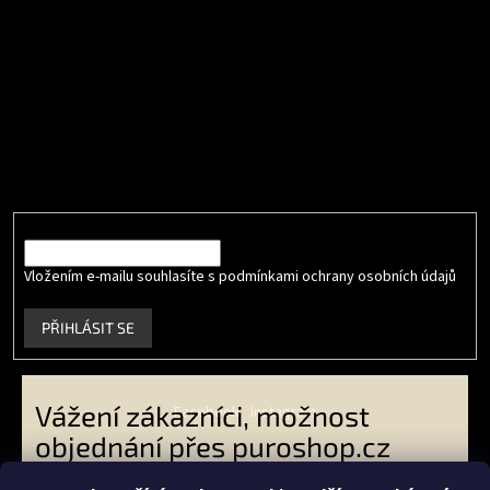
Odebírat newsletter
Vložte svůj e-mail a my vám budeme zasílat informace o nových
produktech na našem e-shopu.
E-mail
Vložením e-mailu souhlasíte s podmínkami ochrany osobních údajů
.
PŘIHLÁSIT SE
Vážení zákazníci, možnost
Facebook
Instagram
objednání přes puroshop.cz
skončila. VO zákazníci -