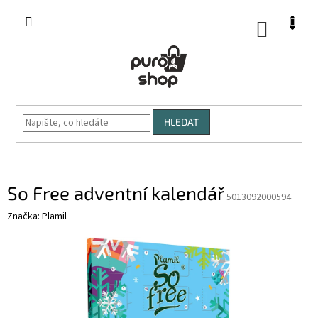
Přejít
na
NÁKUP
obsah
KOŠÍK
HLEDAT
So Free adventní kalendář
5013092000594
Značka:
Plamil