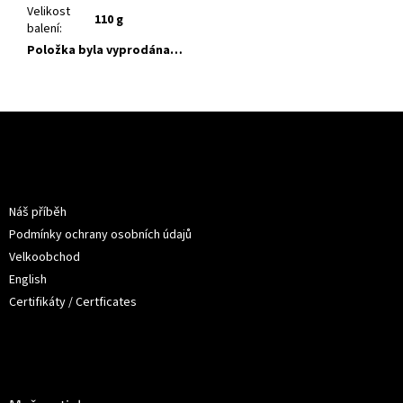
Velikost
110 g
balení
:
Položka byla vyprodána…
Z
á
p
a
Informace pro vás
t
Náš příběh
í
Podmínky ochrany osobních údajů
Velkoobchod
English
Certifikáty / Certficates
O nákupu