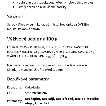
Neobsahuje ani lepek, sóju, ořechy nebo palmový olej.
Skvělý dárek do Mikulášské nadílky.
Složení
Surový třtinový cukr, kakaové máslo, bezlepková OVESNÁ
mouka, kakaová hmota.
Výživové údaje na 100 g:
ENERGIE: 2445 kJ/ 588 kcal, TUKY: 41 g, Z TOHO NASYCENÉ
MASTNÉ KYSELINY: 25 g, SACHARIDY: 49 g, Z TOHO CUKRY: 37 g,
VLÁKNIKA: 4,2 g, BÍLKOVINY: 4 g, SŮL: 0,31 g.
Minimální trvanlivost do: viz pečeť na spodní hraně obalu.
Skladujte v suchu, chraňte před teplem.
Doplňkové parametry
Kategorie
:
Čokoláda
EAN
:
5013092000594
Bez lepku, Bez sóji, Bez ořechů, Bez palmového
Parametry
:
oleje, Pure diet