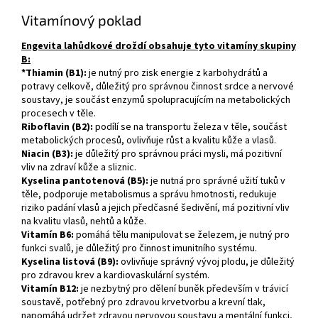
Vitamínový poklad
Engevita lahůdkové droždí obsahuje tyto vitamíny skupiny
B:
*Thiamin (B1):
je nutný pro zisk energie z karbohydrátů a
potravy celkově, důležitý pro správnou činnost srdce a nervové
soustavy, je součást enzymů spolupracujícím na metabolických
procesech v těle.
Riboflavin (B2):
podílí se na transportu železa v těle, součást
metabolických procesů, ovlivňuje růst a kvalitu kůže a vlasů.
Niacin (B3):
je důležitý pro správnou práci mysli, má pozitivní
vliv na zdraví kůže a sliznic.
Kyselina pantotenová (B5):
je nutná pro správné užití tuků v
těle, podporuje metabolismus a správu hmotnosti, redukuje
riziko padání vlasů a jejich předčasné šedivění, má pozitivní vliv
na kvalitu vlasů, nehtů a kůže.
Vitamín B6:
pomáhá tělu manipulovat se železem, je nutný pro
funkci svalů, je důležitý pro činnost imunitního systému.
Kyselina listová (B9):
ovlivňuje správný vývoj plodu, je důležitý
pro zdravou krev a kardiovaskulární systém.
Vitamín B12:
je nezbytný pro dělení buněk především v trávicí
soustavě, potřebný pro zdravou krvetvorbu a krevní tlak,
napomáhá udržet zdravou nervovou soustavu a mentální funkci,