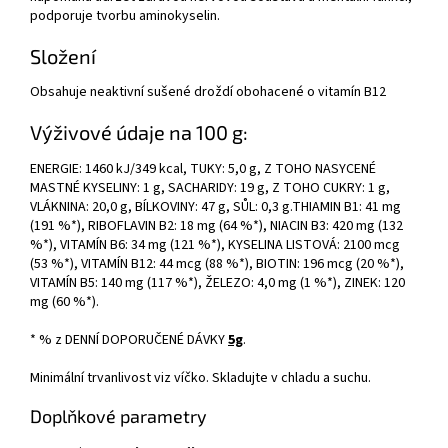
podporuje tvorbu aminokyselin.
Složení
Obsahuje neaktivní sušené droždí obohacené o vitamín B12
Výživové údaje na 100 g:
ENERGIE: 1460 kJ/349 kcal, TUKY: 5,0 g, Z TOHO NASYCENÉ
MASTNÉ KYSELINY: 1 g, SACHARIDY: 19 g, Z TOHO CUKRY: 1 g,
VLÁKNINA: 20,0 g, BÍLKOVINY: 47 g, SŮL: 0,3 g.THIAMIN B1: 41 mg
(191 %*), RIBOFLAVIN B2: 18 mg (64 %*), NIACIN B3: 420 mg (132
%*), VITAMÍN B6: 34 mg (121 %*), KYSELINA LISTOVÁ: 2100 mcg
(53 %*), VITAMÍN B12: 44 mcg (88 %*), BIOTIN: 196 mcg (20 %*),
VITAMÍN B5: 140 mg (117 %*), ŽELEZO: 4,0 mg (1 %*), ZINEK: 120
mg (60 %*).
* % z DENNÍ DOPORUČENÉ DÁVKY
5g
.
Minimální trvanlivost viz víčko. Skladujte v chladu a suchu.
Doplňkové parametry