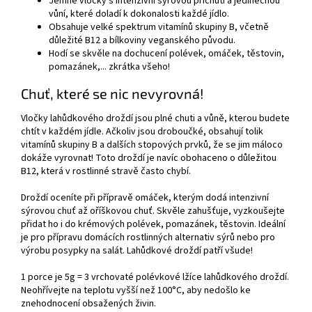
Jemné vločky s intenzivní sýrovou příchutí a jedinečnou
vůní, které doladí k dokonalosti každé jídlo.
Obsahuje velké spektrum vitamínů skupiny B, včetně
důležité B12 a bílkoviny veganského původu.
Hodí se skvěle na dochucení polévek, omáček, těstovin,
pomazánek,... zkrátka všeho!
Chuť, které se nic nevyrovná!
Vločky lahůdkového droždí jsou plné chuti a vůně, kterou budete
chtít v každém jídle. Ačkoliv jsou droboučké, obsahují tolik
vitamínů skupiny B a dalších stopových prvků, že se jim máloco
dokáže vyrovnat! Toto droždí je navíc obohaceno o důležitou
B12, která v rostlinné stravě často chybí.
Droždí oceníte při přípravě omáček, kterým dodá intenzivní
sýrovou chuť až oříškovou chuť. Skvěle zahušťuje, vyzkoušejte
přidat ho i do krémových polévek, pomazánek, těstovin. Ideální
je pro přípravu domácích rostlinných alternativ sýrů nebo pro
výrobu posypky na salát. Lahůdkové droždí patří všude!
1 porce je 5g = 3 vrchovaté polévkové lžíce lahůdkového droždí.
Neohřívejte na teplotu vyšší než 100°C, aby nedošlo ke
znehodnocení obsažených živin.