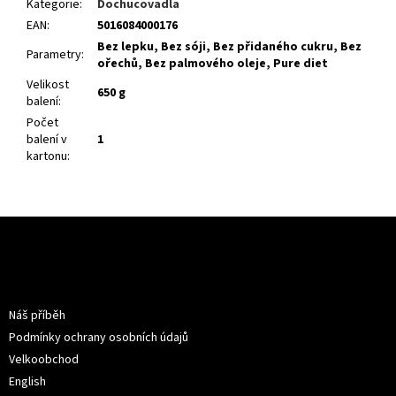
Kategorie
:
Dochucovadla
EAN
:
5016084000176
Bez lepku, Bez sóji, Bez přidaného cukru, Bez
Parametry
:
ořechů, Bez palmového oleje, Pure diet
Velikost
650 g
balení
:
Počet
balení v
1
kartonu
:
Z
á
p
a
Informace pro vás
t
Náš příběh
í
Podmínky ochrany osobních údajů
Velkoobchod
English