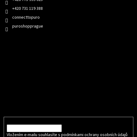
+420 731 119 388
connecttopuro
puroshopprague
Přijímáme online platby
Odebírat newsletter
Vložte svůj e-mail a my vám budeme zasílat informace o nových
produktech na našem e-shopu.
E-mail
Vložením e-mailu souhlasíte s podmínkami ochrany osobních údajů
.