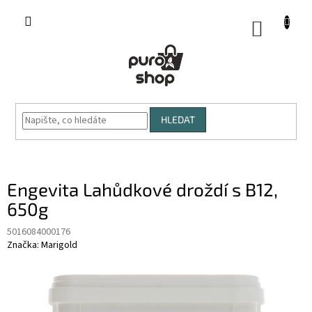
Přejít
na
NÁKUP
obsah
KOŠÍK
HLEDAT
Engevita Lahůdkové droždí s B12,
650g
5016084000176
Značka:
Marigold