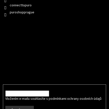
connecttopuro
puroshopprague
Přijímáme online platby
Odebírat newsletter
Vložte svůj e-mail a my vám budeme zasílat informace o nových
produktech na našem e-shopu.
E-mail
Vložením e-mailu souhlasíte s podmínkami ochrany osobních údajů
.