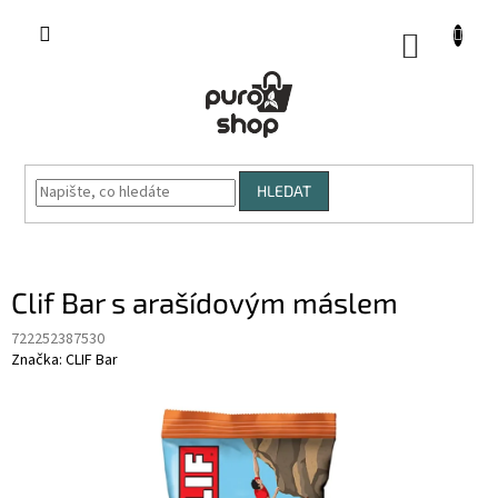
Přejít
na
NÁKUP
obsah
KOŠÍK
HLEDAT
Clif Bar s arašídovým máslem
722252387530
Značka:
CLIF Bar