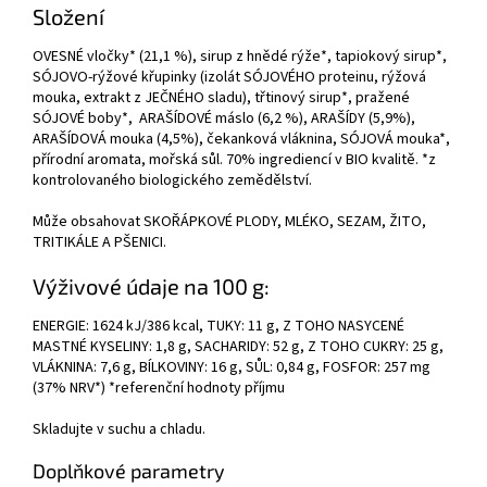
Složení
OVESNÉ vločky* (21,1 %), sirup z hnědé rýže*, tapiokový sirup*,
SÓJOVO-rýžové křupinky (izolát SÓJOVÉHO proteinu, rýžová
mouka, extrakt z JEČNÉHO sladu), třtinový sirup*, pražené
SÓJOVÉ boby*, ARAŠÍDOVÉ máslo (6,2 %), ARAŠÍDY (5,9%),
ARAŠÍDOVÁ mouka (4,5%), čekanková vláknina, SÓJOVÁ mouka*,
přírodní aromata, mořská sůl. 70% ingrediencí v BIO kvalitě. *z
kontrolovaného biologického zemědělství.
Může obsahovat SKOŘÁPKOVÉ PLODY, MLÉKO, SEZAM, ŽITO,
TRITIKÁLE A PŠENICI.
Výživové údaje na 100 g:
ENERGIE: 1624 kJ/386 kcal, TUKY: 11 g, Z TOHO NASYCENÉ
MASTNÉ KYSELINY: 1,8 g, SACHARIDY: 52 g, Z TOHO CUKRY: 25 g,
VLÁKNINA: 7,6 g, BÍLKOVINY: 16 g, SŮL: 0,84 g, FOSFOR: 257 mg
(37% NRV*) *referenční hodnoty příjmu
Skladujte v suchu a chladu.
Doplňkové parametry