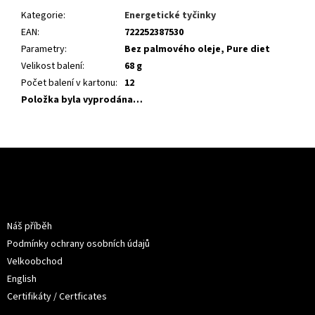
Kategorie
:
Energetické tyčinky
EAN
:
722252387530
Parametry
:
Bez palmového oleje, Pure diet
Velikost balení
:
68 g
Počet balení v kartonu
:
12
Položka byla vyprodána…
Z
á
p
a
Informace pro vás
t
Náš příběh
í
Podmínky ochrany osobních údajů
Velkoobchod
English
Certifikáty / Certficates