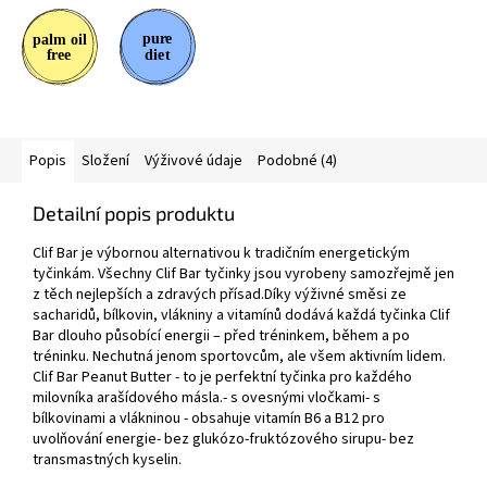
Popis
Složení
Výživové údaje
Podobné (4)
Detailní popis produktu
Clif Bar je výbornou alternativou k tradičním energetickým
tyčinkám. Všechny Clif Bar tyčinky jsou vyrobeny samozřejmě jen
z těch nejlepších a zdravých přísad.Díky výživné směsi ze
sacharidů, bílkovin, vlákniny a vitamínů dodává každá tyčinka Clif
Bar dlouho působící energii – před tréninkem, během a po
tréninku. Nechutná jenom sportovcům, ale všem aktivním lidem.
Clif Bar Peanut Butter - to je perfektní tyčinka pro každého
milovníka arašídového másla.- s ovesnými vločkami- s
bílkovinami a vlákninou - obsahuje vitamín B6 a B12 pro
uvolňování energie- bez glukózo-fruktózového sirupu- bez
transmastných kyselin.