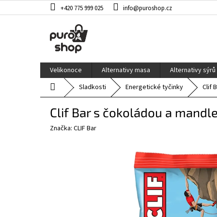
Přejít
+420 775 999 025
info@puroshop.cz
na
obsah
Velikonoce
Alternativy masa
Alternativy sýrů
Domů
Sladkosti
Energetické tyčinky
Clif
Clif Bar s čokoládou a mandl
Značka:
CLIF Bar