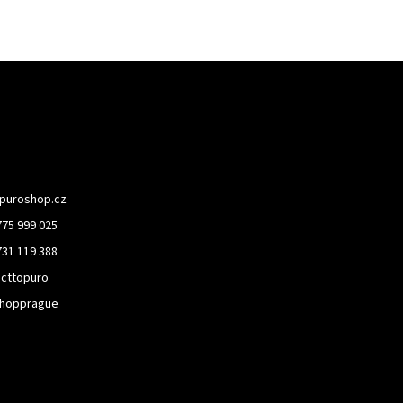
puroshop.cz
775 999 025
731 119 388
cttopuro
hopprague