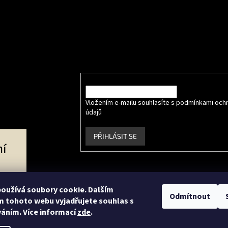
e online
Odebírat newsletter
Vložte svůj e-mail a my vám budeme zasílat info
produktech na našem e-shopu.
E-mail
Vložením e-mailu souhlasíte s podmínkami och
údajů
.
PŘIHLÁSIT SE
í
Facebook
Instagram
oužívá soubory cookie. Dalším
Odmítnout
 tohoto webu vyjadřujete souhlas s
váním. Více informací
zde
.
ce