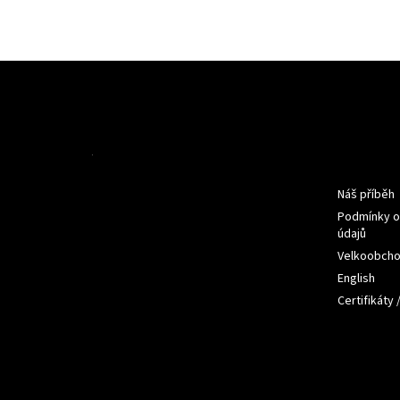
Z
á
p
a
t
Informac
í
Náš příběh
Podmínky o
údajů
Velkoobch
English
Certifikáty 