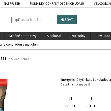
NÁŠ PŘÍBĚH
PODMÍNKY OCHRANY OSOBNÍCH ÚDAJŮ
VELKOOBC
HLEDAT
Mléčné alternativy
Sladkosti
Pochutiny
Raw Food
 Bar s čokoládou a mandlemi
emi
722252387615
Energetická tyčinka s čokoládou 
Detailní informace
HLÍDAT
SDÍLET