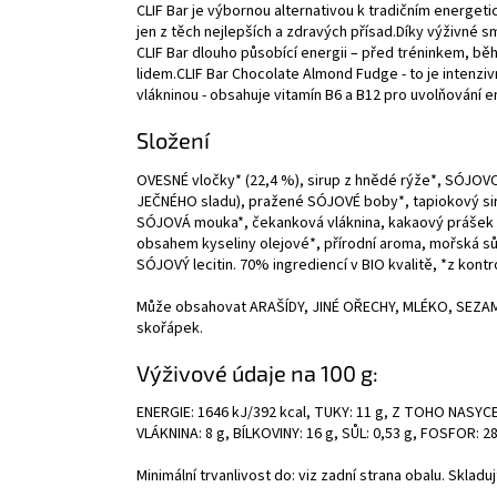
CLIF Bar je výbornou alternativou k tradičním energe
jen z těch nejlepších a zdravých přísad.Díky výživné s
CLIF Bar dlouho působící energii – před tréninkem, b
lidem.CLIF Bar Chocolate Almond Fudge - to je intenzi
vlákninou - obsahuje vitamín B6 a B12 pro uvolňování 
Složení
OVESNÉ vločky* (22,4 %), sirup z hnědé rýže*, SÓJOVO
JEČNÉHO sladu), pražené SÓJOVÉ boby*, tapiokový siru
SÓJOVÁ mouka*, čekanková vláknina, kakaový prášek 
obsahem kyseliny olejové*, přírodní aroma, mořská sů
SÓJOVÝ lecitin. 70% ingrediencí v BIO kvalitě, *z kon
Může obsahovat ARAŠÍDY, JINÉ OŘECHY, MLÉKO, SEZAM
skořápek.
Výživové údaje na 100 g:
ENERGIE: 1646 kJ/392 kcal, TUKY: 11 g, Z TOHO NASYC
VLÁKNINA: 8 g, BÍLKOVINY: 16 g, SŮL: 0,53 g, FOSFOR: 2
Minimální trvanlivost do: viz zadní strana obalu. Skladu