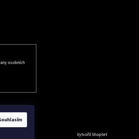
rmace o nových
rany osobních
Souhlasím
Vytvořil Shoptet