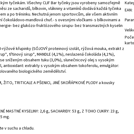
tickým tyčinkám. Všechny CLIF Bar tyčinky jsou vyrobeny samozřejmě
Kate
měsi ze sacharidů, bílkovin, vlákniny a vitamínů dodává každá tyčinka
EAN
:
ěhem a po tréninku. Nechutná jenom sportovcům, ale všem aktivním
vní čokoládovo-mandlová chuť.- s ovesnými vločkami- s bílkovinami a
Para
energie- bez glukózo-fruktózového sirupu- bez transmastných kyselin
Velik
Počet
kart
-rýžové křupinky (SÓJOVÝ proteinový izolát, rýžová mouka, extrakt z
p*, třtinový sirup*, MANDLE (4,1%), neslazená čokoláda (4,1%),
se sníženým obsahem tuku (3,0%), slunečnicový olej s vysokým
l, antioxidant: extrakty s vysokým obsahem tokoferolu, emulgátor:
trolovaného biologického zemědělství.
, ŽITO, TRITICALE A PŠENICI, JINÉ SKOŘÁPKOVÉ PLODY a kousky
ENÉ MASTNÉ KYSELINY: 2,6 g, SACHARIDY: 53 g, Z TOHO CUKRY: 23 g,
85 mg.
jte v suchu a chladu.