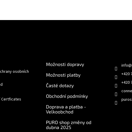
e pro vás
O nákupu
Kontakt
Možnosti dopravy
info
@
chrany osobních
+420 
Možnosti platby
+420 
od
Časté dotazy
conne
Obchodní podmínky
/ Certficates
puros
Doprava a platba -
Velkoobchod
PURO shop změny od
dubna 2025