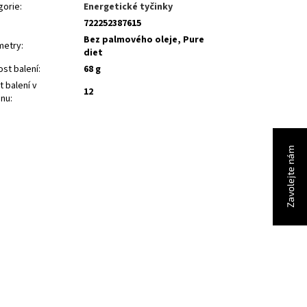
gorie
:
Energetické tyčinky
722252387615
Bez palmového oleje, Pure
metry
:
diet
ost balení
:
68 g
 balení v
12
onu
:
Zavolejte nám