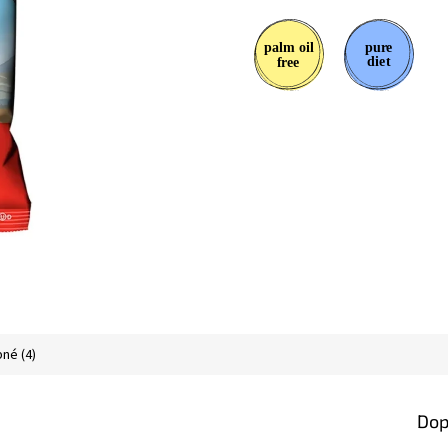
né (4)
Dop