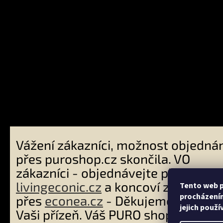
Přijímám
platby
Vážení zákazníci, možnost objednán
přes puroshop.cz skončila. VO
zákazníci - objednávejte přes
livingeconic.cz
a koncoví zákazníci
Tento web p
procházením
přes
econea.cz
- Děkujeme Vám za
jejich použí
Vaši přízeň. Váš PURO shop tým. Ví
Copyright 2026
PURO shop
. Všechna práva vyhrazena.