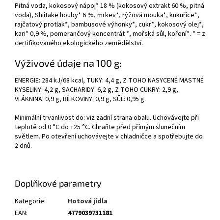
Pitná voda, kokosový nápoj* 18 % (kokosový extrakt 60 %, pitná
voda), Shiitake houby* 6 %, mrkev*, rýžová mouka*, kukuřice*,
rajčatový protlak*, bambusové výhonky*, cukr*, kokosový olej*,
kari* 0,9 %, pomerančový koncentrát *, mořská sůl, koření*. * = z
certifikovaného ekologického zemědělství.
Výživové údaje na 100 g:
ENERGIE: 284 kJ/68 kcal, TUKY: 4,4 g, Z TOHO NASYCENÉ MASTNÉ
KYSELINY: 4,2 g, SACHARIDY: 6,2 g, Z TOHO CUKRY: 2,9 g,
VLÁKNINA: 0,9 g, BÍLKOVINY: 0,9 g, SŮL: 0,95 g.
Minimální trvanlivost do: viz zadní strana obalu. Uchovávejte při
teplotě od 0 °C do +25 °C. Chraňte před přímým slunečním
světlem. Po otevření uchovávejte v chladničce a spotřebujte do
2 dnů.
Doplňkové parametry
Kategorie
:
Hotová jídla
EAN
:
4779039731181