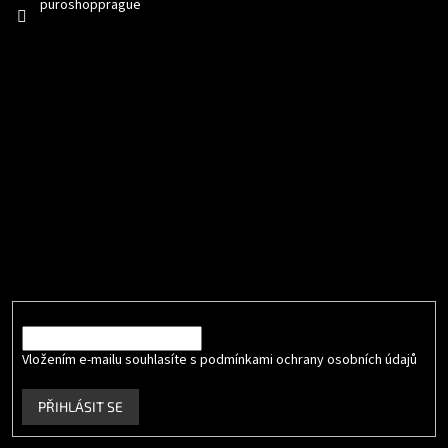
puroshopprague
Přijímáme online platby
Odebírat newsletter
Vložte svůj e-mail a my vám budeme zasílat informace o nových
produktech na našem e-shopu.
E-mail
Vložením e-mailu souhlasíte s podmínkami ochrany osobních údajů
.
PŘIHLÁSIT SE