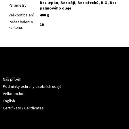
Bez lepku, Bez sóji, Bez ořechů, BIO, Bez
Parametry
:
palmového oleje
Velikost balení
:
400 g
Počet balení v
10
kartonu
:
Z
á
p
a
Informace pro vás
t
Náš příběh
í
Podmínky ochrany osobních údajů
Velkoobchod
English
Certifikáty / Certficates