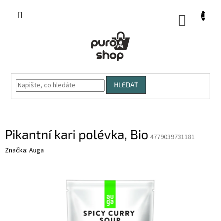
Přejít
na
NÁKUP
obsah
KOŠÍK
HLEDAT
Pikantní kari polévka, Bio
4779039731181
Značka:
Auga