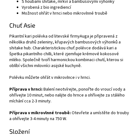
S houbami shitake, mrkví a bambusovými výhonky
Vyrobená z bio ingrediencí
Možnost ohřát v hrnci nebo mikrovlnné troubě
Chuť Asie
Pikantní kari polévka od litevské firmyAuga je připravená z
několika druhů zeleniny, křupavých bambusových výhonků a
shitake hub. Charakteristickou chuť polévce dodává kari a
špetka pikantního chilli, které zjemňuje krémové kokosové
mléko. Společně tvoří harmonickou kombinaci chutí, kterou si
oblíbí všichni milovníci asijské kuchyně.
Polévku můžete ohřát v mikrovlnce i v hrnci.
Příprava v hrnci:
B
alení neotvírejte, ponořte do vroucí vody a
ohřívejte 10 minut, nebo nalijte do hrnce a ohřívejte za stálého
míchání cca 2-3 minuty.
Příprava v mikrovlnné troubě:
O
tevřete a umístěte do trouby
a ohřívejte 3-4 minuty na 750 W.
Složení