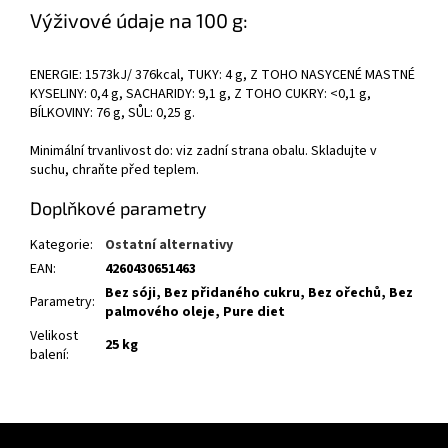
Výživové údaje na 100 g:
ENERGIE: 1573kJ/ 376kcal, TUKY: 4 g, Z TOHO NASYCENÉ MASTNÉ
KYSELINY: 0,4 g, SACHARIDY: 9,1 g, Z TOHO CUKRY: <0,1 g,
BÍLKOVINY: 76 g, SŮL: 0,25 g.
Minimální trvanlivost do: viz zadní strana obalu. Skladujte v
suchu, chraňte před teplem.
Doplňkové parametry
Kategorie
:
Ostatní alternativy
EAN
:
4260430651463
Bez sóji, Bez přidaného cukru, Bez ořechů, Bez
Parametry
:
palmového oleje, Pure diet
Velikost
25 kg
balení
:
Z