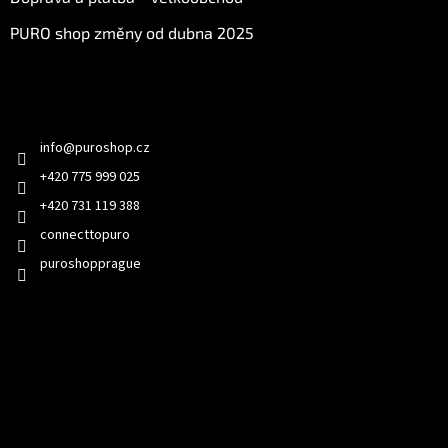
PURO shop změny od dubna 2025
Kontakt
info
@
puroshop.cz
+420 775 999 025
+420 731 119 388
connecttopuro
puroshopprague
Přijímáme online platby