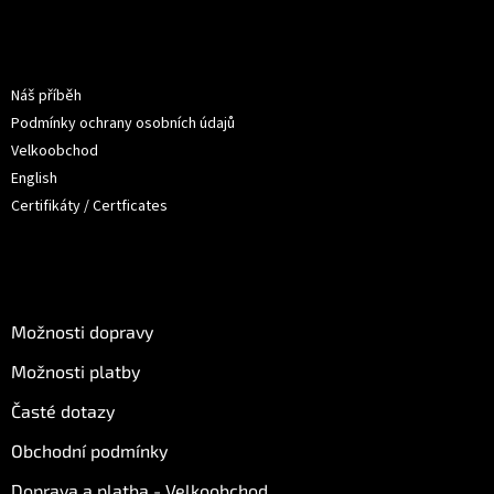
á
p
a
Informace pro vás
t
Náš příběh
í
Podmínky ochrany osobních údajů
Velkoobchod
English
Certifikáty / Certficates
O nákupu
Možnosti dopravy
Možnosti platby
Časté dotazy
Obchodní podmínky
Doprava a platba - Velkoobchod