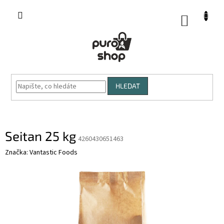
Přejít
na
NÁKUP
obsah
KOŠÍK
HLEDAT
Seitan 25 kg
4260430651463
Značka:
Vantastic Foods