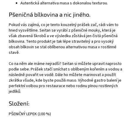
Autentická alternativa masa s dokonalou texturou.
Pšeničná bílkovina a nic jiného.
Pokud vás zajímá, co je tento kouzelný prášek zač, rádi vám to
hned vysvětlíme. Seitan se vyrábí z pšeničné mouky, která je
však zbavená škrobů a ve výsledku zůstává jen čistá pšeničná
bílkovina. Tento produkt je tak lépe stravitelný a pro vysoký
obsah bílkovin se stal oblíbenou alternativou masa v rostlinné
stavě.
Co na něm ale máme nejradši? Seitan si můžete upravit naprosto
podle sebe. Prášek stačí smíchat s oblíbeným kořením a vodou a
následně povařit ve vodě. Dále ho můžete marinovat a použít
zkrátka všude, kde byste použili maso. Výhodné gastro balení je
perfektní volbou pro restaurace nebo rodinu plnou rostlinných
jedlíků.
Složení:
PŠENIČNÝ LEPEK (100 %)