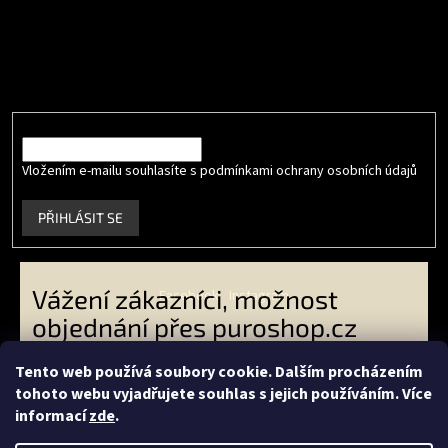
Odebírat newsletter
Vložte svůj e-mail a my vám budeme zasílat informace o nových
produktech na našem e-shopu.
E-mail
Vložením e-mailu souhlasíte s podmínkami ochrany osobních údajů
.
PŘIHLÁSIT SE
Vážení zákazníci, možnost
Facebook
Instagram
objednání přes puroshop.cz
skončila. VO zákazníci -
Tento web používá soubory cookie. Dalším procházením
objednávejte přes
tohoto webu vyjadřujete souhlas s jejich používáním. Více
Vytvořil Shoptet
livingeconic.cz
a koncoví
informací
zde
.
zákazníci přes
econea.cz
-