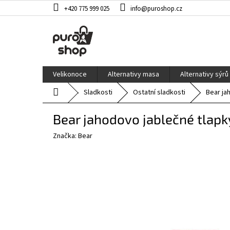
Přejít
+420 775 999 025
info@puroshop.cz
na
obsah
Velikonoce
Alternativy masa
Alternativy sýrů
Domů
Sladkosti
Ostatní sladkosti
Bear ja
Bear jahodovo jablečné tlapk
Značka:
Bear