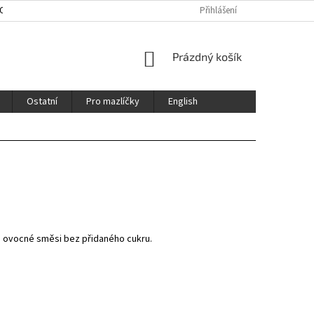
HOD
ENGLISH
CERTIFIKÁTY / CERTFICATES
Přihlášení
NÁKUPNÍ
Prázdný košík
KOŠÍK
Ostatní
Pro mazlíčky
English
né ovocné směsi bez přidaného cukru.