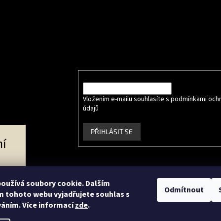
e online
Odebírat newsletter
Vložte svůj e-mail a my vám budeme zasílat info
produktech na našem e-shopu.
E-mail
Vložením e-mailu souhlasíte s podmínkami och
údajů
.
PŘIHLÁSIT SE
í
Facebook
Instagram
oužívá soubory cookie. Dalším
Odmítnout
 tohoto webu vyjadřujete souhlas s
váním. Více informací
zde
.
ce