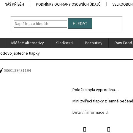
NÁŠ PŘÍBĚH
PODMÍNKY OCHRANY OSOBNÍCH ÚDAJŮ
VELKOOBC
HLEDAT
Mléčné alternativy
Sladkosti
Pochutiny
Raw Food
hodovo jablečné tlapky
y
5060139431194
Položka byla vyprodána…
Mini zvířecí tlapky z jemně peče
Detailní informace