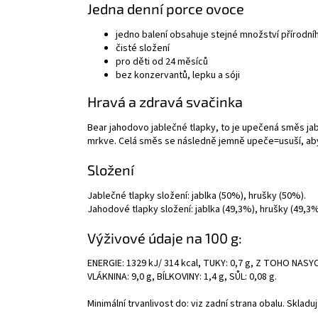
Jedna denní porce ovoce
jedno balení obsahuje stejné množství přírodní
čisté složení
pro děti od 24 měsíců
bez konzervantů, lepku a sóji
Hravá a zdravá svačinka
Bear jahodovo jablečné tlapky, to je upečená směs jab
mrkve. Celá směs se následně jemně upeče=usuší, aby s
Složení
Jablečné tlapky složení: jablka (50%), hrušky (50%).
Jahodové tlapky složení: jablka (49,3%), hrušky (49,3
Výživové údaje na 100 g:
ENERGIE: 1329 kJ/ 314 kcal, TUKY: 0,7 g, Z TOHO NASY
VLÁKNINA: 9,0 g, BÍLKOVINY: 1,4 g, SŮL: 0,08 g.
Minimální trvanlivost do: viz zadní strana obalu. Sklad