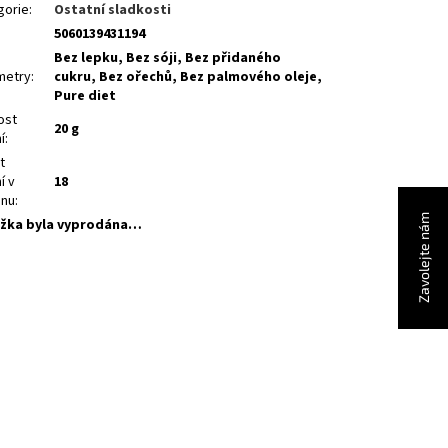
gorie
:
Ostatní sladkosti
5060139431194
Bez lepku, Bez sóji, Bez přidaného
metry
:
cukru, Bez ořechů, Bez palmového oleje,
Pure diet
ost
20 g
í
:
t
í v
18
onu
:
Zavolejte nám
žka byla vyprodána…