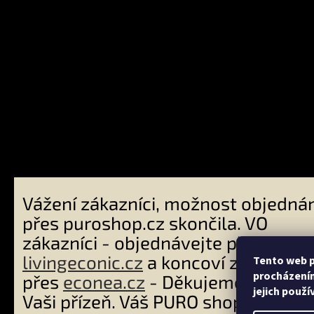
Přijímám
platby
Vážení zákazníci, možnost objednán
přes puroshop.cz skončila. VO
zákazníci - objednávejte přes
livingeconic.cz
a koncoví zákazníci
Tento web p
procházením
přes
econea.cz
- Děkujeme Vám za
jejich použí
Vaši přízeň. Váš PURO shop tým. Ví
Copyright 2026
PURO shop
. Všechna práva vyhrazena.