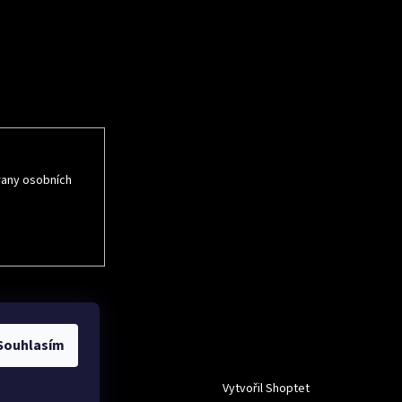
rmace o nových
rany osobních
Souhlasím
Vytvořil Shoptet