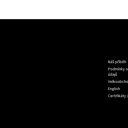
Z
á
p
a
t
Informac
í
Náš příběh
Podmínky o
údajů
Velkoobch
English
Certifikáty 