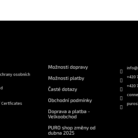
e pro vás
O nákupu
Kontakt
Možnosti dopravy
info
@
chrany osobních
+420 
Možnosti platby
+420 
od
Časté dotazy
conne
Obchodní podmínky
/ Certficates
puros
Doprava a platba -
Velkoobchod
PURO shop změny od
dubna 2025