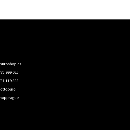
puroshop.cz
775 999 025
731 119 388
cttopuro
hopprague