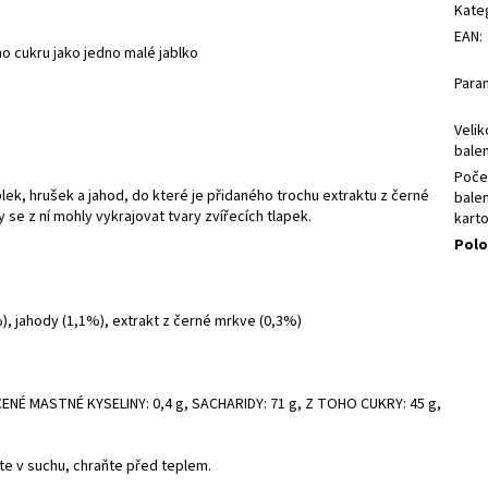
Kate
EAN
:
ho cukru jako jedno malé jablko
Para
Velik
balen
Poče
lek, hrušek a jahod, do které je přidaného trochu extraktu z černé
balen
e z ní mohly vykrajovat tvary zvířecích tlapek.
kart
Polo
%), jahody (1,1%), extrakt z černé mrkve (0,3%)
CENÉ MASTNÉ KYSELINY: 0,4 g, SACHARIDY: 71 g, Z TOHO CUKRY: 45 g,
ujte v suchu, chraňte před teplem.