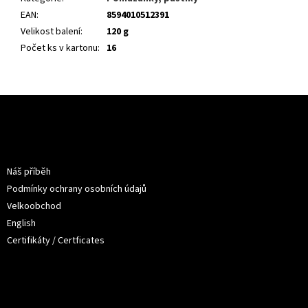
EAN
:
8594010512391
Velikost balení
:
120 g
Počet ks v kartonu
:
16
Z
á
p
a
Informace pro vás
t
Náš příběh
í
Podmínky ochrany osobních údajů
Velkoobchod
English
Certifikáty / Certficates
O nákupu