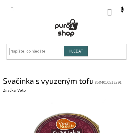
Přejít
na
NÁKUP
obsah
KOŠÍK
HLEDAT
Svačinka s vyuzeným tofu
8594010512391
Značka:
Veto