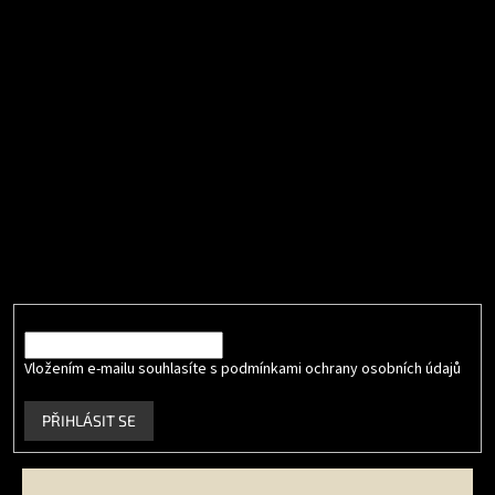
Přijímáme online platby
Odebírat newsletter
Vložte svůj e-mail a my vám budeme zasílat informace o nových
produktech na našem e-shopu.
E-mail
Vložením e-mailu souhlasíte s podmínkami ochrany osobních údajů
.
PŘIHLÁSIT SE