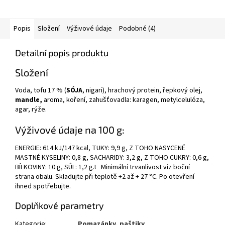
Popis
Složení
Výživové údaje
Podobné (4)
Detailní popis produktu
Složení
Voda, tofu 17 % (
SÓJA
, nigari), hrachový protein, řepkový olej,
mandle,
aroma, koření, zahušťovadla: karagen, metylcelulóza,
agar, rýže.
Výživové údaje na 100 g:
ENERGIE: 614 kJ/147 kcal, TUKY: 9,9 g, Z TOHO NASYCENÉ
MASTNÉ KYSELINY: 0,8 g, SACHARIDY: 3,2 g, Z TOHO CUKRY: 0,6 g,
BÍLKOVINY: 10 g, SŮL: 1,2 g.t Minimální trvanlivost viz boční
strana obalu. Skladujte při teplotě +2 až + 27 °C. Po otevření
ihned spotřebujte.
Doplňkové parametry
Kategorie
:
Pomazánky, paštiky