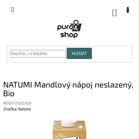
Přejít
na
NÁKUP
obsah
KOŠÍK
HLEDAT
NATUMI Mandlový nápoj neslazený,
Bio
4038375025928
Značka:
Natumi