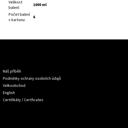
Velikost
1000 ml
balení
:
Počet balení
6
v kartonu
:
Z
á
p
a
Informace pro vás
t
Náš příběh
í
Podmínky ochrany osobních údajů
Velkoobchod
English
Certifikáty / Certficates
O nákupu