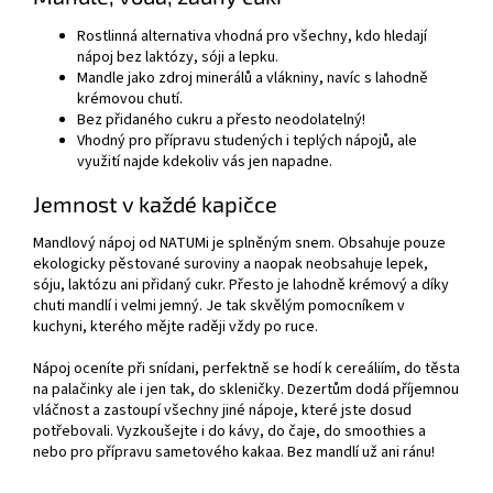
Rostlinná alternativa vhodná pro všechny, kdo hledají
nápoj bez laktózy, sóji a lepku.
Mandle jako zdroj minerálů a vlákniny, navíc s lahodně
krémovou chutí.
Bez přidaného cukru a přesto neodolatelný!
Vhodný pro přípravu studených i teplých nápojů, ale
využití najde kdekoliv vás jen napadne.
Jemnost v každé kapičce
Mandlový nápoj od NATUMi je splněným snem. Obsahuje pouze
ekologicky pěstované suroviny a naopak neobsahuje lepek,
sóju, laktózu ani přidaný cukr. Přesto je lahodně krémový a díky
chuti mandlí i velmi jemný. Je tak skvělým pomocníkem v
kuchyni, kterého mějte raději vždy po ruce.
Nápoj oceníte při snídani, perfektně se hodí k cereáliím, do těsta
na palačinky ale i jen tak, do skleničky. Dezertům dodá příjemnou
vláčnost a zastoupí všechny jiné nápoje, které jste dosud
potřebovali. Vyzkoušejte i do kávy, do čaje, do smoothies a
nebo pro přípravu sametového kakaa. Bez mandlí už ani ránu!