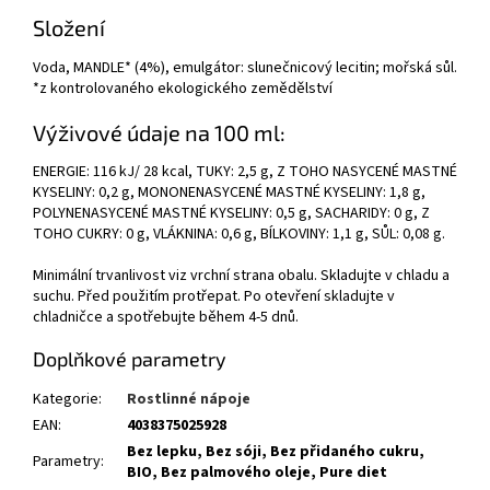
Složení
Voda, MANDLE* (4%), emulgátor: slunečnicový lecitin; mořská sůl.
*z kontrolovaného ekologického zemědělství
Výživové údaje na 100 ml:
ENERGIE: 116 kJ/ 28 kcal, TUKY: 2,5 g, Z TOHO NASYCENÉ MASTNÉ
KYSELINY: 0,2 g, MONONENASYCENÉ MASTNÉ KYSELINY: 1,8 g,
POLYNENASYCENÉ MASTNÉ KYSELINY: 0,5 g, SACHARIDY: 0 g, Z
TOHO CUKRY: 0 g, VLÁKNINA: 0,6 g, BÍLKOVINY: 1,1 g, SŮL: 0,08 g.
Minimální trvanlivost viz vrchní strana obalu. Skladujte v chladu a
suchu. Před použitím protřepat. Po otevření skladujte v
chladničce a spotřebujte během 4-5 dnů.
Doplňkové parametry
Kategorie
:
Rostlinné nápoje
EAN
:
4038375025928
Bez lepku, Bez sóji, Bez přidaného cukru,
Parametry
:
BIO, Bez palmového oleje, Pure diet