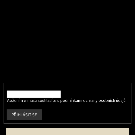
Přijímáme online platby
Odebírat newsletter
Vložte svůj e-mail a my vám budeme zasílat informace o nových
produktech na našem e-shopu.
E-mail
Vložením e-mailu souhlasíte s podmínkami ochrany osobních údajů
.
PŘIHLÁSIT SE