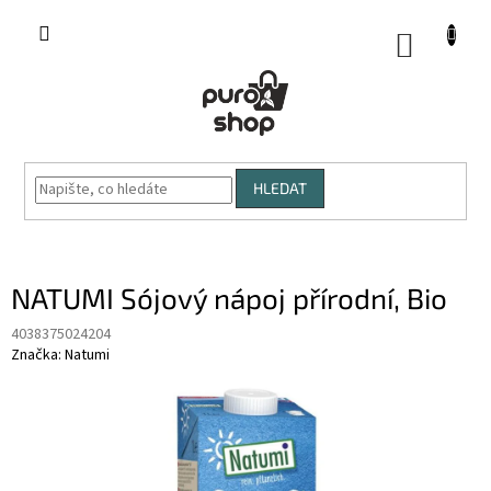
Přejít
na
NÁKUP
obsah
KOŠÍK
HLEDAT
NATUMI Sójový nápoj přírodní, Bio
4038375024204
Značka:
Natumi