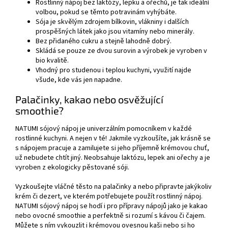
Rostlinný nápoj bez laktózy, lepku a ořechů, je tak ideální
volbou, pokud se těmto potravinám vyhýbáte.
Sója je skvělým zdrojem bílkovin, vlákniny i dalších
prospěšných látek jako jsou vitamíny nebo minerály.
Bez přidaného cukru a stejně lahodně dobrý.
Skládá se pouze ze dvou surovin a výrobek je vyroben v
bio kvalitě.
Vhodný pro studenou i teplou kuchyni, využití najde
všude, kde vás jen napadne.
Palačinky, kakao nebo osvěžující
smoothie?
NATUMI sójový nápoj je univerzálním pomocníkem v každé
rostlinné kuchyni. A nejen v té! Jakmile vyzkoušíte, jak krásně se
s nápojem pracuje a zamilujete si jeho příjemně krémovou chuť,
už nebudete chtít jiný. Neobsahuje laktózu, lepek ani ořechy a je
vyroben z ekologicky pěstované sóji.
Vyzkoušejte vláčné těsto na palačinky a nebo připravte jakýkoliv
krém či dezert, ve kterém potřebujete použít rostlinný nápoj.
NATUMI sójový nápoj se hodí i pro přípravy nápojů jako je kakao
nebo ovocné smoothie a perfektně si rozumí s kávou či čajem.
Můžete s ním vykouzlit i krémovou ovesnou kaši nebo si ho