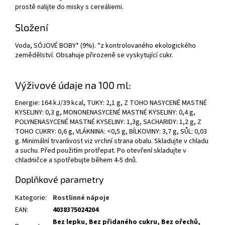
prostě nalijte do misky s cereáliemi.
Složení
Voda, SÓJOVÉ BOBY* (9%). *z kontrolovaného ekologického
zemědělství. Obsahuje přirozeně se vyskytující cukr.
Výživové údaje na 100 ml:
Energie: 164 kJ/39 kcal, TUKY: 2,1 g, Z TOHO NASYCENÉ MASTNÉ
KYSELINY: 0,3 g, MONONENASYCENÉ MASTNÉ KYSELINY: 0,4 g,
POLYNENASYCENÉ MASTNÉ KYSELINY: 1,3g, SACHARIDY: 1,2 g, Z
TOHO CUKRY: 0,6 g, VLÁKNINA: <0,5 g, BÍLKOVINY: 3,7 g, SŮL: 0,03
g. Minimální trvanlivost viz vrchní strana obalu. Skladujte v chladu
a suchu. Před použitím protřepat. Po otevření skladujte v
chladničce a spotřebujte během 4-5 dnů.
Doplňkové parametry
Kategorie
:
Rostlinné nápoje
EAN
:
4038375024204
Bez lepku, Bez přidaného cukru, Bez ořechů,