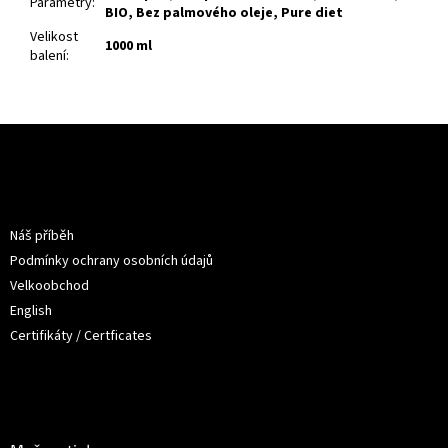
Parametry
:
BIO, Bez palmového oleje, Pure diet
Velikost
1000 ml
balení
:
Z
á
p
a
Informace pro vás
t
Náš příběh
í
Podmínky ochrany osobních údajů
Velkoobchod
English
Certifikáty / Certficates
O nákupu