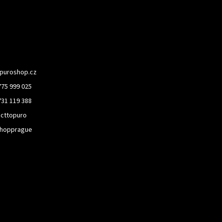
puroshop.cz
775 999 025
731 119 388
cttopuro
hopprague