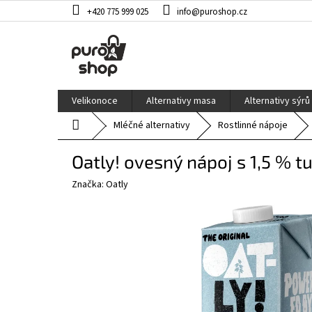
Přejít
+420 775 999 025
info@puroshop.cz
na
obsah
Velikonoce
Alternativy masa
Alternativy sýrů
Domů
Mléčné alternativy
Rostlinné nápoje
Oatly! ovesný nápoj s 1,5 % t
Značka:
Oatly