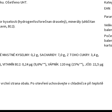
uku. Ošetřeno UHT.
Kate
EAN
:
Para
or kyselosti (hydrogenfosforečnan draselný), minerály (uhličitan
Velik
avin, B12).
balen
Poče
balen
kart
É MASTNÉ KYSELINY: 0,2 g, SACHARIDY: 7,0 g, Z TOHO CUKRY: 3,4 g,
, VITAMÍN B12: 0,24 µg (9,6%**), VÁPNÍK: 120 mg (15%**), JÓD: 22,5 µg
z vrchní strana obalu. Po otevření uchovávejte v chladničce při teplotě