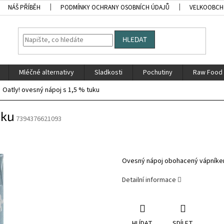
NÁŠ PŘÍBĚH
PODMÍNKY OCHRANY OSOBNÍCH ÚDAJŮ
VELKOOBC
HLEDAT
Mléčné alternativy
Sladkosti
Pochutiny
Raw Food
Oatly! ovesný nápoj s 1,5 % tuku
uku
7394376621093
Ovesný nápoj obohacený vápníkem,
Detailní informace
HLÍDAT
SDÍLET