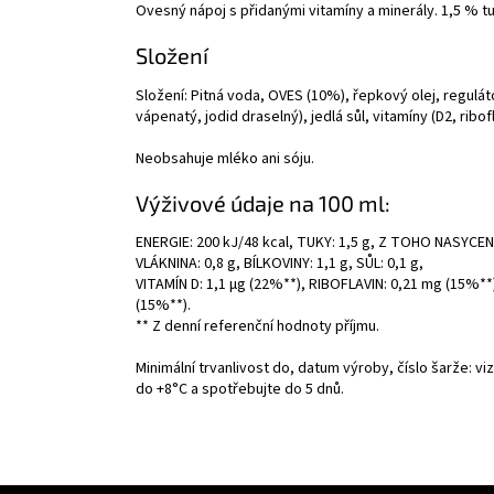
Ovesný nápoj s přidanými vitamíny a minerály. 1,5 % t
Složení
Složení: Pitná voda, OVES (10%), řepkový olej, regulát
vápenatý, jodid draselný), jedlá sůl, vitamíny (D2, ribofl
Neobsahuje mléko ani sóju.
Výživové údaje na 100 ml:
ENERGIE: 200 kJ/48 kcal, TUKY: 1,5 g, Z TOHO NASYCEN
VLÁKNINA: 0,8 g, BÍLKOVINY: 1,1 g, SŮL: 0,1 g,
VITAMÍN D: 1,1 µg (22%**), RIBOFLAVIN: 0,21 mg (15%**)
(15%**).
** Z denní referenční hodnoty příjmu.
Minimální trvanlivost do, datum výroby, číslo šarže: vi
do +8°C a spotřebujte do 5 dnů.