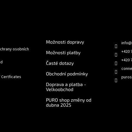
e pro vás
O nákupu
Kontakt
Možnosti dopravy
info
@
chrany osobních
+420 
Možnosti platby
+420 
od
Časté dotazy
conne
Obchodní podmínky
/ Certficates
puros
Doprava a platba -
Velkoobchod
PURO shop změny od
dubna 2025
e online
Odebírat newsletter