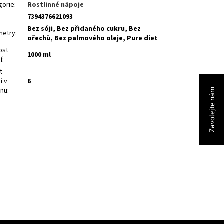
gorie
:
Rostlinné nápoje
7394376621093
Bez sóji, Bez přidaného cukru, Bez
metry
:
ořechů, Bez palmového oleje, Pure diet
ost
1000 ml
í
:
t
í v
6
onu
:
Zavolejte nám