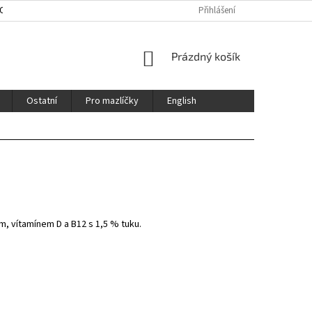
HOD
ENGLISH
CERTIFIKÁTY / CERTFICATES
Přihlášení
NÁKUPNÍ
Prázdný košík
KOŠÍK
Ostatní
Pro mazlíčky
English
 vítamínem D a B12 s 1,5 % tuku.