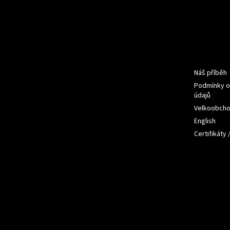
Z
á
p
a
t
Informac
í
Náš příběh
Podmínky o
údajů
Velkoobch
English
Certifikáty 
Přijímám