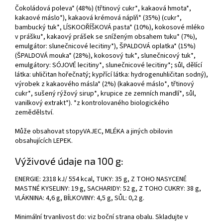
Čokoládová poleva* (48%) (třtinový cukr*, kakaová hmota*,
kakaové máslo*), kakaová krémová náplň* (35%) (cukr*,
bambucký tuk*, LÍSKOOŘÍŠKOVÁ pasta* (10%), kokosové mléko
v prášku*, kakaový prášek se sníženým obsahem tuku* (7%),
emulgátor: slunečnicové lecitiny*), ŠPALDOVÁ oplatka* (15%)
(ŠPALDOVÁ mouka* (28%), kokosový tuk*, slunečnicový tuk*,
emulgátory: SÓJOVÉ lecitiny*, slunečnicové lecitiny*; sůl, dělící
látka: uhličitan hořečnatý; kypřící látka: hydrogenuhličitan sodný),
výrobek z kakaového másla* (2%) (kakaové máslo*, třtinový
cukr*, sušený rýžový sirup*, krupice ze zemních mandlí*, sůl,
vanilkový extrakt*). *z kontrolovaného biologického
zemědělství.
Může obsahovat stopy
VAJEC, MLÉKA a jiných obilovin
obsahujících LEPEK.
Výživové údaje na 100 g:
ENERGIE: 2318 kJ/ 554 kcal, TUKY: 35 g, Z TOHO NASYCENÉ
MASTNÉ KYSELINY: 19 g, SACHARIDY: 52 g, Z TOHO CUKRY: 38 g,
VLÁKNINA: 4,6 g, BÍLKOVINY: 4,5 g, SŮL: 0,2 g.
Minimální trvanlivost do: viz boční strana obalu. Skladujte v