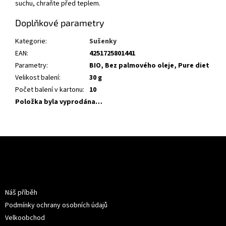
suchu, chraňte před teplem.
Doplňkové parametry
Kategorie
:
Sušenky
EAN
:
4251725801441
Parametry
:
BIO, Bez palmového oleje, Pure diet
Velikost balení
:
30 g
Počet balení v kartonu
:
10
Položka byla vyprodána…
Z
á
p
a
Informace pro vás
t
Náš příběh
í
Podmínky ochrany osobních údajů
Velkoobchod