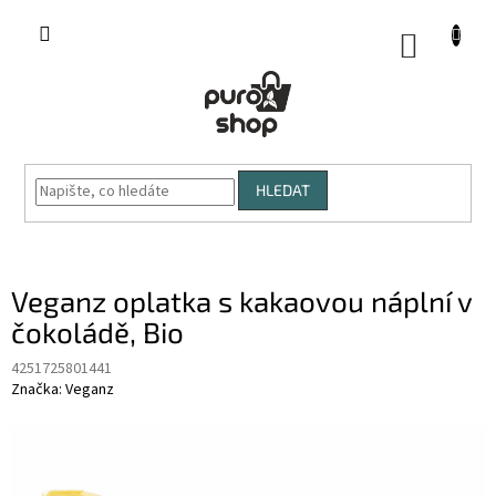
Přejít
na
NÁKUP
obsah
KOŠÍK
HLEDAT
Veganz oplatka s kakaovou náplní v
čokoládě, Bio
4251725801441
Značka:
Veganz