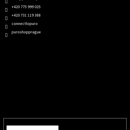
+420 775 999 025
+420 731 119 388
connecttopuro
puroshopprague
Přijímáme online platby
Odebírat newsletter
Vložte svůj e-mail a my vám budeme zasílat informace o nových
produktech na našem e-shopu.
E-mail