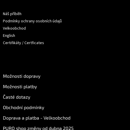
a
Informace pro vás
t
Náš příběh
í
Podmínky ochrany osobních údajů
Velkoobchod
English
Certifikáty / Certficates
O nákupu
Možnosti dopravy
Možnosti platby
Časté dotazy
Obchodní podmínky
Doprava a platba - Velkoobchod
PURO shop změny od dubna 2025