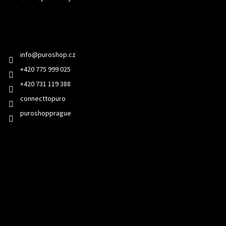
Kontakt
info
@
puroshop.cz
+420 775 999 025
+420 731 119 388
connecttopuro
puroshopprague
Přijímáme online platby
Odebírat newsletter