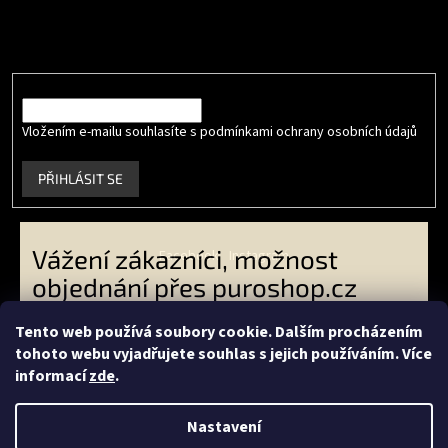
Vložte svůj e-mail a my vám budeme zasílat informace o nových
produktech na našem e-shopu.
E-mail
Vložením e-mailu souhlasíte s podmínkami ochrany osobních údajů
.
PŘIHLÁSIT SE
Vážení zákazníci, možnost
Facebook
Instagram
objednání přes puroshop.cz
skončila. VO zákazníci -
Tento web používá soubory cookie. Dalším procházením
objednávejte přes
tohoto webu vyjadřujete souhlas s jejich používáním. Více
Vytvořil Shoptet
livingeconic.cz
a koncoví
informací
zde
.
zákazníci přes
econea.cz
-
Copyright 2026
PURO shop
. Všechna práva vyhrazena.
Děkujeme Vám za Vaši přízeň.
Nastavení