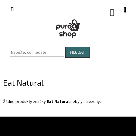
Přejít
na
NÁKUP
obsah
KOŠÍK
HLEDAT
Eat Natural
Žádné produkty značky
Eat Natural
nebyly nalezeny...
Z
á
p