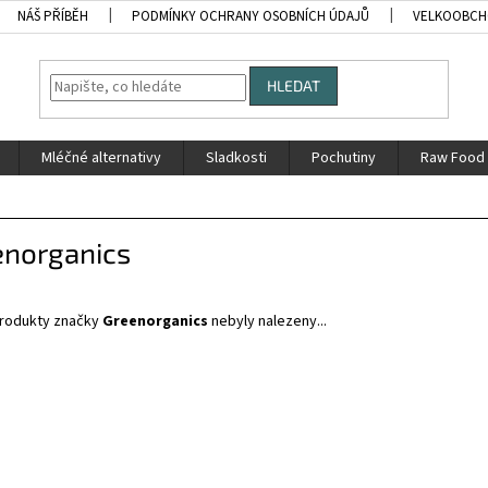
NÁŠ PŘÍBĚH
PODMÍNKY OCHRANY OSOBNÍCH ÚDAJŮ
VELKOOBC
HLEDAT
Mléčné alternativy
Sladkosti
Pochutiny
Raw Food
enorganics
rodukty značky
Greenorganics
nebyly nalezeny...