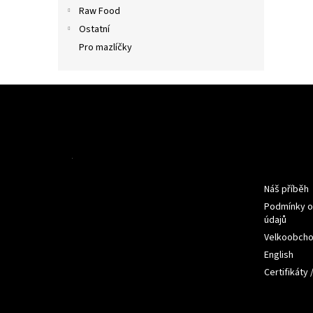
n
Raw Food
e
Ostatní
l
Pro mazlíčky
Z
á
p
a
t
Informac
í
Náš příběh
Podmínky o
údajů
Velkoobch
English
Certifikáty 