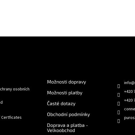
e pro vás
O nákupu
Kontakt
Možnosti dopravy
info
@
chrany osobních
+420 
Možnosti platby
+420 
od
Časté dotazy
conne
Obchodní podmínky
/ Certficates
puros
Doprava a platba -
Velkoobchod