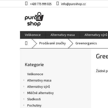
Přejít
+420 775 999 025
info@puroshop.cz
na
obsah
Velikonoce
Alternativy masa
Alternativy sýrů
Domů
Prodávané značky
Greenorganics
P
Gre
o
Přeskočit
s
Kategorie
kategorie
t
Žádné p
r
Velikonoce
a
Alternativy masa
n
Alternativy sýrů
n
í
Mléčné alternativy
p
Sladkosti
a
Pochutiny