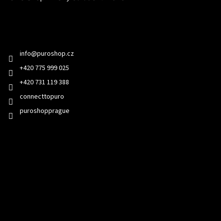
Kontakt
info
@
puroshop.cz
+420 775 999 025
+420 731 119 388
connecttopuro
puroshopprague
Přijímáme online platby
Odebírat newsletter