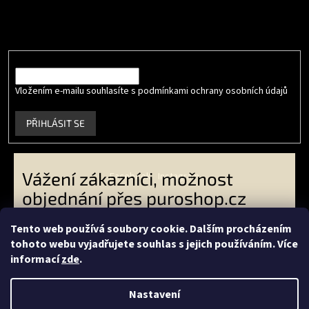
Vložte svůj e-mail a my vám budeme zasílat informace o nových
produktech na našem e-shopu.
E-mail
Vložením e-mailu souhlasíte s podmínkami ochrany osobních údajů
.
PŘIHLÁSIT SE
Vážení zákazníci, možnost
Facebook
Instagram
objednání přes puroshop.cz
skončila. VO zákazníci -
Tento web používá soubory cookie. Dalším procházením
objednávejte přes
tohoto webu vyjadřujete souhlas s jejich používáním. Více
Vytvořil Shoptet
livingeconic.cz
a koncoví
informací
zde
.
zákazníci přes
econea.cz
-
Copyright 2026
PURO shop
. Všechna práva vyhrazena.
Děkujeme Vám za Vaši přízeň.
Nastavení