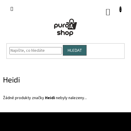
Přejít
na
NÁKUP
obsah
KOŠÍK
HLEDAT
Heidi
Žádné produkty značky
Heidi
nebyly nalezeny...
Z
á
p