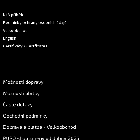
a
Informace pro vás
t
Náš příběh
í
Podmínky ochrany osobních údajů
Velkoobchod
English
Certifikáty / Certficates
O nákupu
Možnosti dopravy
Možnosti platby
Časté dotazy
Obchodní podmínky
Doprava a platba - Velkoobchod
PURO shop změny od dubna 2025