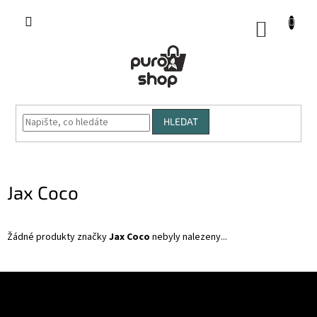
Přejít
na
NÁKUP
obsah
KOŠÍK
HLEDAT
Jax Coco
Žádné produkty značky
Jax Coco
nebyly nalezeny...
Z
á
p