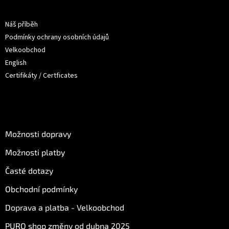
a
Informace pro vás
t
Náš příběh
í
Podmínky ochrany osobních údajů
Velkoobchod
English
Certifikáty / Certficates
O nákupu
Možnosti dopravy
Možnosti platby
Časté dotazy
Obchodní podmínky
Doprava a platba - Velkoobchod
PURO shop změny od dubna 2025