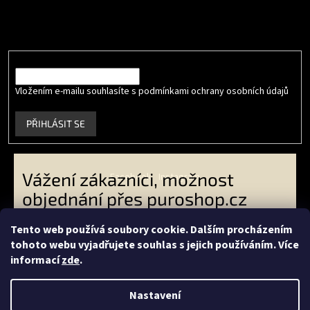
Vložte svůj e-mail a my vám budeme zasílat informace o nových
produktech na našem e-shopu.
E-mail
Vložením e-mailu souhlasíte s podmínkami ochrany osobních údajů
.
PŘIHLÁSIT SE
Vážení zákazníci, možnost
Facebook
Instagram
objednání přes puroshop.cz
skončila. VO zákazníci -
Tento web používá soubory cookie. Dalším procházením
objednávejte přes
tohoto webu vyjadřujete souhlas s jejich používáním. Více
Vytvořil Shoptet
livingeconic.cz
a koncoví
informací
zde
.
zákazníci přes
econea.cz
-
Copyright 2026
PURO shop
. Všechna práva vyhrazena.
Děkujeme Vám za Vaši přízeň.
Nastavení