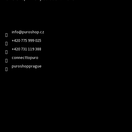
Kontakt
info
@
puroshop.cz
+420 775 999 025
+420 731 119 388
connecttopuro
puroshopprague
Přijímáme online platby
Odebírat newsletter