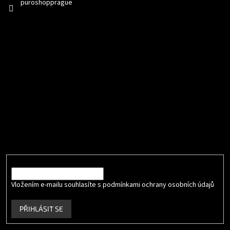
puroshopprague
Přijímáme online platby
Odebírat newsletter
Vložte svůj e-mail a my vám budeme zasílat informace o nových
produktech na našem e-shopu.
E-mail
Vložením e-mailu souhlasíte s podmínkami ochrany osobních údajů
.
PŘIHLÁSIT SE