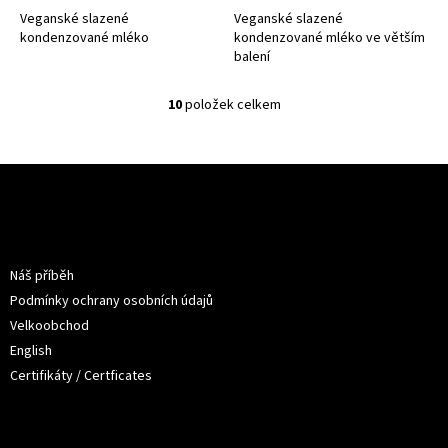
Veganské slazené
Veganské slazené
kondenzované mléko
kondenzované mléko ve větším
balení
10
položek celkem
O
v
l
á
Z
d
á
a
p
c
a
Informace pro vás
í
t
p
Náš příběh
í
r
Podmínky ochrany osobních údajů
v
k
Velkoobchod
y
English
v
Certifikáty / Certficates
ý
p
i
s