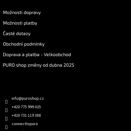
O nákupu
u
Možnosti dopravy
Možnosti platby
Časté dotazy
Obchodní podmínky
Doprava a platba - Velkoobchod
PURO shop změny od dubna 2025
Kontakt
info
@
puroshop.cz
+420 775 999 025
+420 731 119 388
connecttopuro