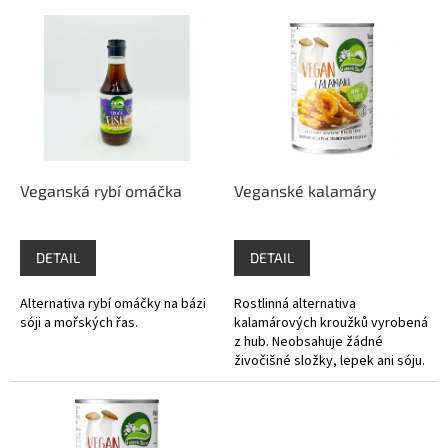
V
p
ý
r
p
o
i
d
s
u
p
k
r
t
o
ů
d
Veganská rybí omáčka
Veganské kalamáry
u
k
t
DETAIL
DETAIL
ů
Alternativa rybí omáčky na bázi
Rostlinná alternativa
sóji a mořských řas.
kalamárových kroužků vyrobená
z hub. Neobsahuje žádné
živočišné složky, lepek ani sóju.