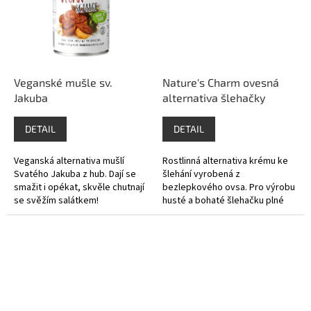
Veganské mušle sv.
Nature's Charm ovesná
Jakuba
alternativa šlehačky
DETAIL
DETAIL
Veganská alternativa mušlí
Rostlinná alternativa krému ke
Svatého Jakuba z hub. Dají se
šlehání vyrobená z
smažit i opékat, skvěle chutnají
bezlepkového ovsa. Pro výrobu
se svěžím salátkem!
husté a bohaté šlehačku plné
jemné chuti.