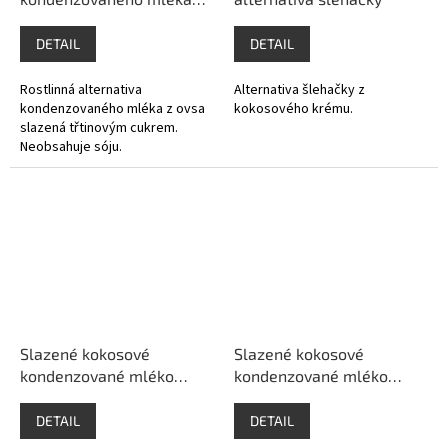
slazená
DETAIL
DETAIL
Rostlinná alternativa
Alternativa šlehačky z
kondenzovaného mléka z ovsa
kokosového krému.
slazená třtinovým cukrem.
Neobsahuje sóju.
Slazené kokosové
Slazené kokosové
kondenzované mléko
kondenzované mléko
200g
320g
DETAIL
DETAIL