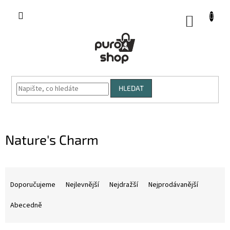
Přejít
na
NÁKUP
obsah
KOŠÍK
HLEDAT
Nature's Charm
Ř
a
Doporučujeme
Nejlevnější
Nejdražší
Nejprodávanější
z
e
Abecedně
n
í