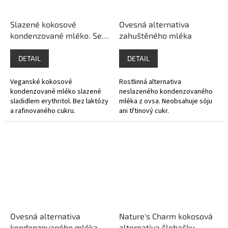
Slazené kokosové
Ovesná alternativa
kondenzované mléko. Se
zahuštěného mléka
sladidly.
DETAIL
DETAIL
Veganské kokosové
Rostlinná alternativa
kondenzované mléko slazené
neslazeného kondenzovaného
sladidlem erythritol. Bez laktózy
mléka z ovsa. Neobsahuje sóju
a rafinovaného cukru.
ani třtinový cukr.
Ovesná alternativa
Nature's Charm kokosová
kondenzovaného mléka
alternativa šlehačky