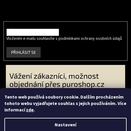
Vložte svůj e-mail a my vám budeme zasílat informace o nových
produktech na našem e-shopu.
E-mail
Vložením e-mailu souhlasíte s podmínkami ochrany osobních údajů
.
PŘIHLÁSIT SE
Vážení zákazníci, možnost
Facebook
Instagram
objednání přes puroshop.cz
skončila. VO zákazníci -
Tento web používá soubory cookie. Dalším procházením
objednávejte přes
tohoto webu vyjadřujete souhlas s jejich používáním. Více
Vytvořil Shoptet
livingeconic.cz
a koncoví
informací
zde
.
zákazníci přes
econea.cz
-
Copyright 2026
PURO shop
. Všechna práva vyhrazena.
Děkujeme Vám za Vaši přízeň.
Nastavení