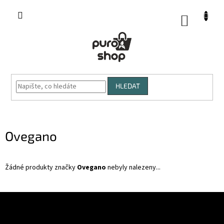
Přejít
na
NÁKUP
obsah
KOŠÍK
HLEDAT
Ovegano
Žádné produkty značky
Ovegano
nebyly nalezeny...
Z
á
p