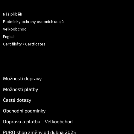
a
Informace pro vás
t
Náš příběh
í
Podmínky ochrany osobních údajů
Velkoobchod
English
Certifikáty / Certficates
O nákupu
Možnosti dopravy
Možnosti platby
Časté dotazy
Obchodní podmínky
Doprava a platba - Velkoobchod
PURO shop změny od dubna 2025