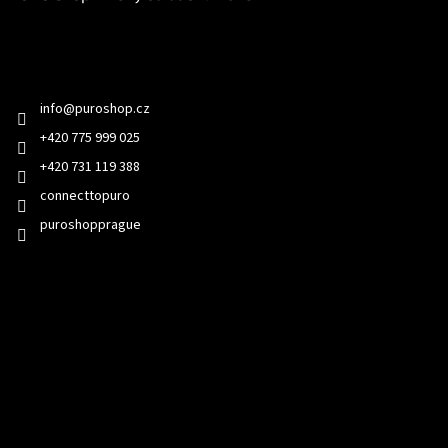
Kontakt
info
@
puroshop.cz
+420 775 999 025
+420 731 119 388
connecttopuro
puroshopprague
Přijímáme online platby
Odebírat newsletter