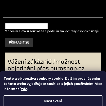
Vložte svůj e-mail a my vám budeme zasílat informace o nových
produktech na našem e-shopu.
E-mail
Vložením e-mailu souhlasíte s podmínkami ochrany osobních údajů
.
PŘIHLÁSIT SE
Vážení zákazníci, možnost
Facebook
Instagram
objednání přes puroshop.cz
skončila. VO zákazníci -
Tento web používá soubory cookie. Dalším procházením
objednávejte přes
tohoto webu vyjadřujete souhlas s jejich používáním. Více
Vytvořil Shoptet
livingeconic.cz
a koncoví
informací
zde
.
zákazníci přes
econea.cz
-
Copyright 2026
PURO shop
. Všechna práva vyhrazena.
Děkujeme Vám za Vaši přízeň.
Nastavení