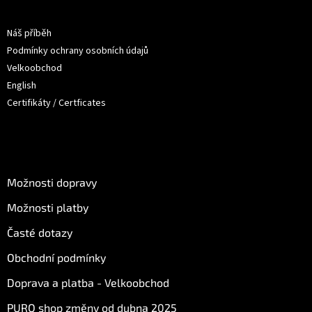
a
Informace pro vás
t
Náš příběh
í
Podmínky ochrany osobních údajů
Velkoobchod
English
Certifikáty / Certficates
O nákupu
Možnosti dopravy
Možnosti platby
Časté dotazy
Obchodní podmínky
Doprava a platba - Velkoobchod
PURO shop změny od dubna 2025