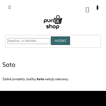
Přejít
na
NÁKUP
obsah
KOŠÍK
HLEDAT
Soto
Žádné produkty značky
Soto
nebyly nalezeny...
Z
á
p