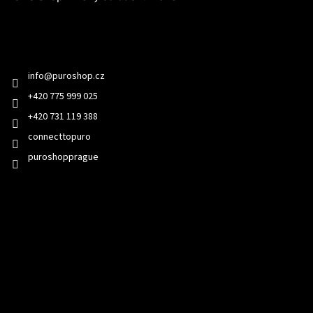
Kontakt
info
@
puroshop.cz
+420 775 999 025
+420 731 119 388
connecttopuro
puroshopprague
Přijímáme online platby
Odebírat newsletter