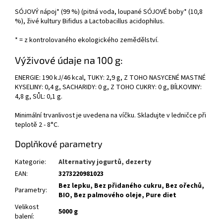
SÓJOVÝ nápoj* (99 %) (pitná voda, loupané SÓJOVÉ boby* (10,8
%), živé kultury Bifidus a Lactobacillus acidophilus.
* = z kontrolovaného ekologického zemědělství.
Výživové údaje na 100 g:
ENERGIE: 190 kJ/46 kcal, TUKY: 2,9 g, Z TOHO NASYCENÉ MASTNÉ
KYSELINY: 0,4 g, SACHARIDY: 0 g, Z TOHO CUKRY: 0 g, BÍLKOVINY:
4,8 g, SŮL: 0,1 g.
Minimální trvanlivost je uvedena na víčku. Skladujte v ledničce při
teplotě 2 - 8°C.
Doplňkové parametry
Kategorie
:
Alternativy jogurtů, dezerty
EAN
:
3273220981023
Bez lepku, Bez přidaného cukru, Bez ořechů,
Parametry
:
BIO, Bez palmového oleje, Pure diet
Velikost
5000 g
balení
: