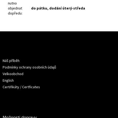
nutno
objednat
do pátku, dodání úterý-středa
dopředu
:
Z
á
p
a
Informace pro vás
t
Náš příběh
í
Podmínky ochrany osobních údajů
Velkoobchod
English
Certifikáty / Certficates
O nákupu
Možnosti dopravy