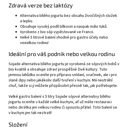
Zdravá verze bez laktózy
Alternativa bílého jogurtu bez obsahu živočišných složek
a lepku.
Obsahuje vysoký podíl bílkovin a naopak málo tuků.
Vyrobeno z bio sóji vypěstované ve Francii.
Velké 5 litrové balení vhodné pro gastro účely nebo
veeelkou rodinu!
Ideální pro váš podnik nebo velkou rodinu
Sojade alternativa bílého jogurtu je vyrobená ze sójových bobů v
bio kvalitě a obsahuje zdraví prospěšné živé kultury. Tuto
jemnou lahůdku oceníte pro přípravu snídaní, svačinek, ale i pro
slané dipy nebo jakékoliv další tvoření v kuchyni. Má neutrální
chuť, takže si ji můžete přizpůsobit přesně tak, jak potřebujete.
Velké gastro balení s 5 litry Sojade sójové alternativy bílého
jogurtu oceníte v každé velké kuchyni, ať už máte restauraci
nebo zkrátka jen velkou rodinu či spoustu přátel. Toto balení se
v kuchyni jen tak neztratí!
Složení