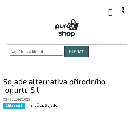
Přejít
na
NÁKUP
obsah
KOŠÍK
HLEDAT
Sojade alternativa přírodního
jogurtu 5 l
3273220981023
Značka:
Sojade
Chlazené