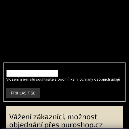
Přijímáme online platby
Odebírat newsletter
Vložte svůj e-mail a my vám budeme zasílat informace o nových
produktech na našem e-shopu.
E-mail
Vložením e-mailu souhlasíte s podmínkami ochrany osobních údajů
.
PŘIHLÁSIT SE
Vážení zákazníci, možnost
Facebook
Instagram
objednání přes puroshop.cz