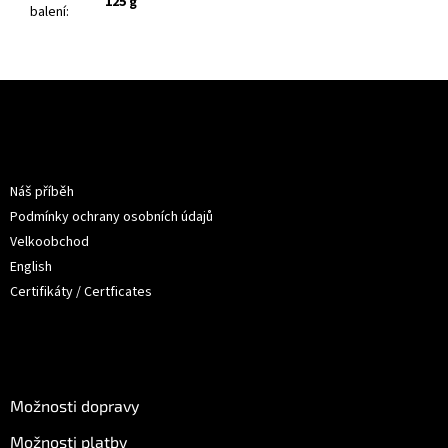
125 g
balení
:
Z
á
p
a
Informace pro vás
t
Náš příběh
í
Podmínky ochrany osobních údajů
Velkoobchod
English
Certifikáty / Certficates
O nákupu
Možnosti dopravy
Možnosti platby