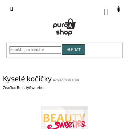
Přejít
na
NÁKUP
obsah
KOŠÍK
HLEDAT
Kyselé kočičky
4260278363108
Značka:
BeautySweeties