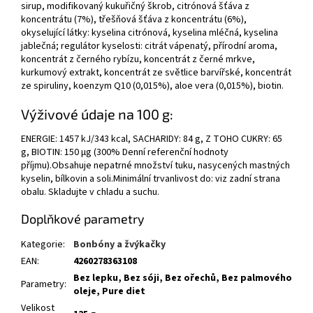
sirup, modifikovaný kukuřičný škrob, citrónová šťáva z
koncentrátu (7%), třešňová šťáva z koncentrátu (6%),
okyselující látky: kyselina citrónová, kyselina mléčná, kyselina
jablečná; regulátor kyselosti: citrát vápenatý, přírodní aroma,
koncentrát z černého rybízu, koncentrát z černé mrkve,
kurkumový extrakt, koncentrát ze světlice barvířské, koncentrát
ze spiruliny, koenzym Q10 (0,015%), aloe vera (0,015%), biotin.
Výživové údaje na 100 g:
ENERGIE: 1457 kJ/343 kcal, SACHARIDY: 84 g, Z TOHO CUKRY: 65
g, BIOTIN: 150 µg (300% Denní referenční hodnoty
příjmu).Obsahuje nepatrné množství tuku, nasycených mastných
kyselin, bílkovin a soli.Minimální trvanlivost do: viz zadní strana
obalu. Skladujte v chladu a suchu.
Doplňkové parametry
Kategorie
:
Bonbóny a žvýkačky
EAN
:
4260278363108
Bez lepku, Bez sóji, Bez ořechů, Bez palmového
Parametry
:
oleje, Pure diet
Velikost