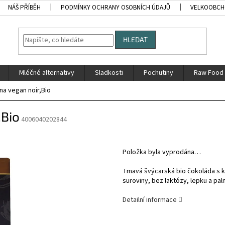
NÁŠ PŘÍBĚH
PODMÍNKY OCHRANY OSOBNÍCH ÚDAJŮ
VELKOOBC
HLEDAT
Mléčné alternativy
Sladkosti
Pochutiny
Raw Food
na vegan noir,Bio
,Bio
4006040202844
Položka byla vyprodána…
Tmavá švýcarská bio čokoláda s k
suroviny, bez laktózy, lepku a pa
Detailní informace