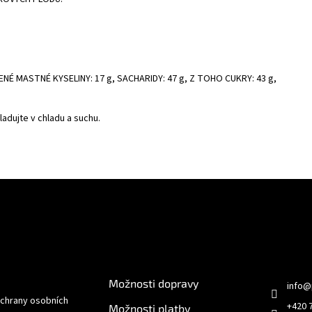
CENÉ MASTNÉ KYSELINY: 17 g, SACHARIDY: 47 g, Z TOHO CUKRY: 43 g,
ladujte v chladu a suchu.
e pro vás
O nákupu
Kontakt
Možnosti dopravy
info
@
chrany osobních
+420 
Možnosti platby