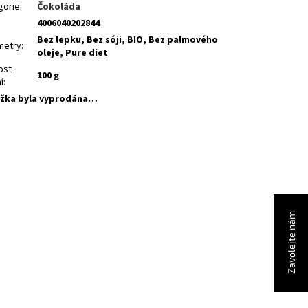
gorie
:
Čokoláda
4006040202844
Bez lepku, Bez sóji, BIO, Bez palmového
metry
:
oleje, Pure diet
ost
100 g
í
:
žka byla vyprodána…
Zavolejte nám