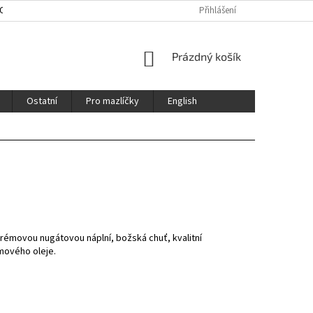
HOD
ENGLISH
CERTIFIKÁTY / CERTFICATES
Přihlášení
NÁKUPNÍ
Prázdný košík
KOŠÍK
Ostatní
Pro mazlíčky
English
rémovou nugátovou náplní, božská chuť, kvalitní
lmového oleje.