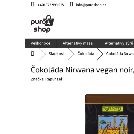
Přejít
+420 775 999 025
info@puroshop.cz
na
obsah
Velikonoce
Alternativy masa
Alternativy sýrů
Domů
Sladkosti
Čokoláda
Čokoláda Nirwa
Čokoláda Nirwana vegan noir
Značka:
Rapunzel