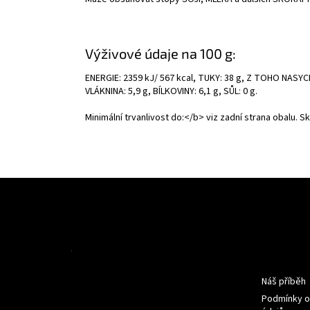
Výživové údaje na 100 g:
ENERGIE: 2359 kJ/ 567 kcal, TUKY: 38 g, Z TOHO NASY
VLÁKNINA: 5,9 g, BÍLKOVINY: 6,1 g, SŮL: 0 g.
Minimální trvanlivost do:</b> viz zadní strana obalu. Sk
Z
á
p
a
t
Informac
í
Náš příběh
Podmínky o