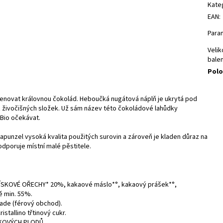
Kate
EAN
:
Para
Velik
balen
Polo
menovat královnou čokolád. Heboučká nugátová náplň je ukrytá pod
z živočišných složek. Už sám název této čokoládové lahůdky
Bio očekávat.
apunzel vysoká kvalita použitých surovin a zároveň je kladen důraz na
odporuje místní malé pěstitele.
, LÍSKOVÉ OŘECHY* 20%, kakaové máslo*°, kakaový prášek*°,
ě min. 55%.
rade (férový obchod).
stallino třtinový cukr.
PKOVÝCH PLODŮ.