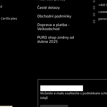
+420 
od
Časté dotazy
conne
Obchodní podmínky
/ Certficates
puros
Doprava a platba -
Velkoobchod
PURO shop změny od
dubna 2025
e online
Odebírat newsletter
Vložte svůj e-mail a my vám budeme zasílat info
produktech na našem e-shopu.
E-mail
Vložením e-mailu souhlasíte s podmínkami och
údajů
.