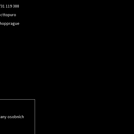
731 119 388
cttopuro
hopprague
rmace o nových
rany osobních