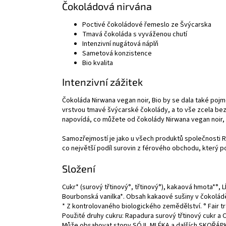
Čokoládová nirvána
Poctivé čokoládové řemeslo ze Švýcarska
Tmavá čokoláda s vyváženou chutí
Intenzivní nugátová náplň
Sametová konzistence
Bio kvalita
Intenzivní zážitek
Čokoláda Nirwana vegan noir, Bio by se dala také poj
vrstvou tmavé švýcarské čokolády, a to vše zcela be
napovídá, co můžete od čokolády Nirwana vegan noir, 
Samozřejmostí je jako u všech produktů společnosti R
co největší podíl surovin z férového obchodu, který p
Složení
Cukr* (surový třtinový°, třtinový°), kakaová hmota*°
Bourbonská vanilka*. Obsah kakaové sušiny v čokolád
* Z kontrolovaného biologického zemědělství. ° Fair t
Použité druhy cukru: Rapadura surový třtinový cukr a Cri
Může obsahovat stopy SÓJI, MLÉKA a dalších SKOŘÁ