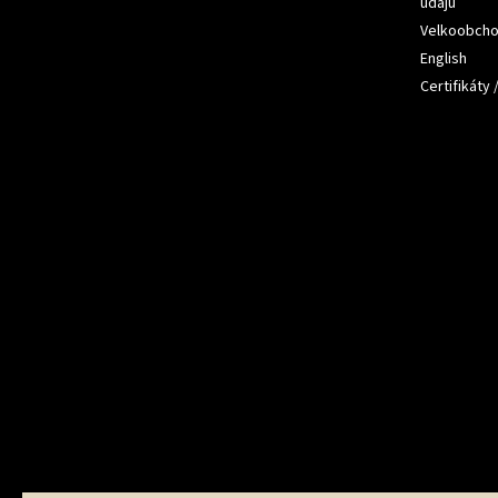
údajů
Velkoobch
English
Certifikáty 
Přijímám
platby