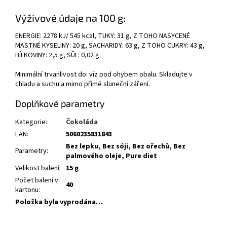
Výživové údaje na 100 g:
ENERGIE: 2278 kJ/ 545 kcal, TUKY: 31 g, Z TOHO NASYCENÉ
MASTNÉ KYSELINY: 20 g, SACHARIDY: 63 g, Z TOHO CUKRY: 43 g,
BÍLKOVINY: 2,5 g, SŮL: 0,02 g.
Minimální trvanlivost do: viz pod ohybem obalu. Skladujte v
chladu a suchu a mimo přímé sluneční záření.
Doplňkové parametry
Kategorie
:
Čokoláda
EAN
:
5060235831843
Bez lepku, Bez sóji, Bez ořechů, Bez
Parametry
:
palmového oleje, Pure diet
Velikost balení
:
15 g
Počet balení v
40
kartonu
:
Položka byla vyprodána…