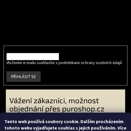
Odebírat newsletter
Vložte svůj e-mail a my vám budeme zasílat informace o nových
produktech na našem e-shopu.
E-mail
Vložením e-mailu souhlasíte s podmínkami ochrany osobních údajů
.
PŘIHLÁSIT SE
Vážení zákazníci, možnost
Facebook
Instagram
objednání přes puroshop.cz
skončila. VO zákazníci -
Tento web používá soubory cookie. Dalším procházením
objednávejte přes
tohoto webu vyjadřujete souhlas s jejich používáním. Více
Vytvořil Shoptet