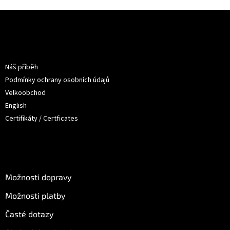
Z
á
p
a
Informace pro vás
t
Náš příběh
í
Podmínky ochrany osobních údajů
Velkoobchod
English
Certifikáty / Certficates
O nákupu
Možnosti dopravy
Možnosti platby
Časté dotazy