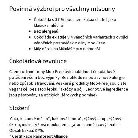
Povinná výzbroj pro všechny mlsouny
Čokoláda s 37 % obsahem kakaa chutná jako
klasická mléčná
Bez alergenů
Čokoláda existuje v 4 vánočních variantách s dvojicí
vánočních postaviček z dílny Moo-Free
Milý dárek na Mikuláše pro nejmenší
Čokoládová revoluce
Cílem rodinné firmy Moo-Free bylo nabídnout čokoládové
potěšení všem bez výjimky. Bez ohledu na potravinové alergie
nebo způsob stravování. Veškeré produkty Moo-Free jsou čistě
veganské, bez stop lepku, laktózy a sóji. Jednotlivé ingredience
jsou pěstovány za etických, férových podmínek.
Složení
Cukr, kakaové máslo*, kakaová hmota*, rýžový sirup, rýžový
škrob, inulin, rýžová mouka, emulgátor: slunečnicový lecitin.
Obsah kakaa: 37%.
* Certifikace Rainforest Alliance