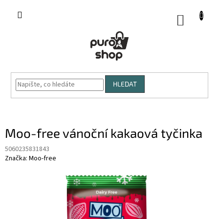
Přejít
na
NÁKUP
obsah
KOŠÍK
HLEDAT
Moo-free vánoční kakaová tyčinka
5060235831843
Značka:
Moo-free