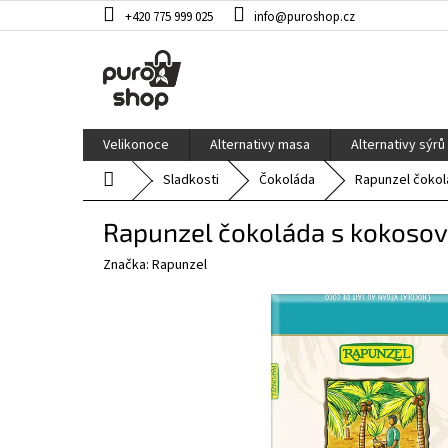
Přejít
+420 775 999 025
info@puroshop.cz
na
obsah
Velikonoce
Alternativy masa
Alternativy sýrů
Domů
Sladkosti
Čokoláda
Rapunzel čoko
Rapunzel čokoláda s kokoso
Značka:
Rapunzel