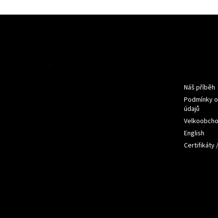
Z
á
p
a
t
Informac
í
Náš příběh
Podmínky o
údajů
Velkoobch
English
Certifikáty 