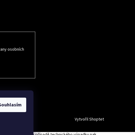
rmace o nových
rany osobních
Souhlasím
Vytvořil Shoptet
právce daně online; v případě technického výpadku pak