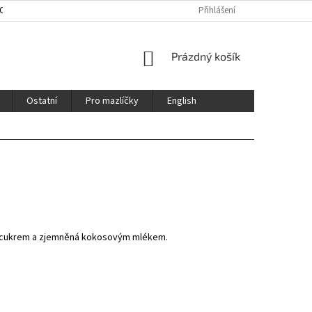
HOD
ENGLISH
CERTIFIKÁTY / CERTFICATES
Přihlášení
NÁKUPNÍ
Prázdný košík
KOŠÍK
Ostatní
Pro mazlíčky
English
 cukrem a zjemněná kokosovým mlékem.