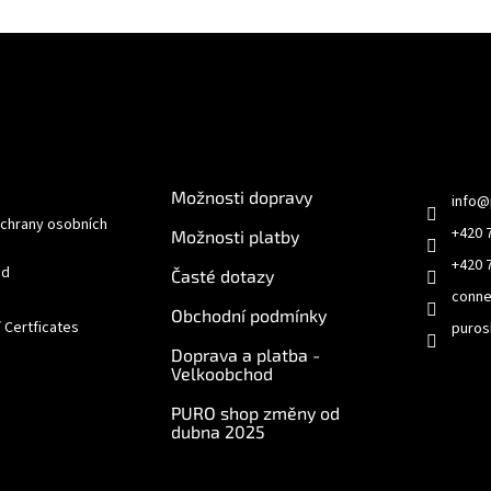
e pro vás
O nákupu
Kontakt
Možnosti dopravy
info
@
chrany osobních
+420 
Možnosti platby
+420 
od
Časté dotazy
conne
Obchodní podmínky
/ Certficates
puros
Doprava a platba -
Velkoobchod
PURO shop změny od
dubna 2025