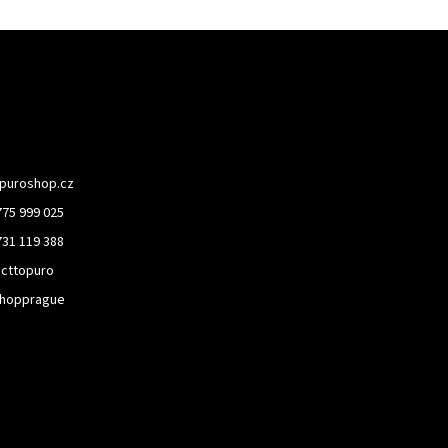
puroshop.cz
775 999 025
731 119 388
cttopuro
hopprague