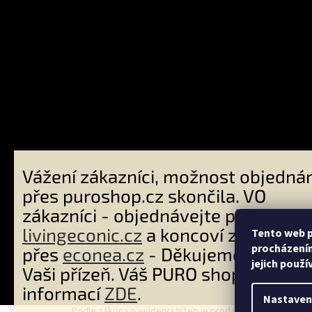
Přijímám
platby
Vážení zákazníci, možnost objednán
přes puroshop.cz skončila. VO
zákazníci - objednávejte přes
livingeconic.cz
a koncoví zákazníci
Tento web p
procházením
přes
econea.cz
- Děkujeme Vám za
jejich použí
Vaši přízeň. Váš PURO shop tým. Ví
Copyright 2026
PURO shop
. Všechna práva vyhrazena.
informací
ZDE
.
Nastaven
Podle zákona o evidenci tržeb je prodávající povinen vys