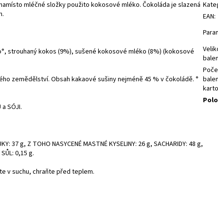
 namísto mléčné složky použito kokosové mléko. Čokoláda je slazená
Kate
m.
EAN
:
Para
Velik
o°, strouhaný kokos (9%), sušené kokosové mléko (8%) (kokosové
balen
Poče
kého zemědělství. Obsah kakaové sušiny nejméně 45 % v čokoládě. °
balen
kart
Polo
a SÓJI.
 TUKY: 37 g, Z TOHO NASYCENÉ MASTNÉ KYSELINY: 26 g, SACHARIDY: 48 g,
SŮL: 0,15 g.
ujte v suchu, chraňte před teplem.