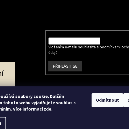
e online
Odebírat newsletter
Vložte svůj e-mail a my vám budeme zasílat info
produktech na našem e-shopu.
E-mail
Vložením e-mailu souhlasíte s podmínkami och
údajů
.
PŘIHLÁSIT SE
í
Facebook
Instagram
oužívá soubory cookie. Dalším
Odmítnout
 tohoto webu vyjadřujete souhlas s
váním. Více informací
zde
.
ce
í
tavit kupujícímu účtenku. Zároveň je povinen zaevidovat přijatou tržbu u s