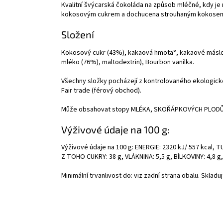
Kvalitní švýcarská čokoláda na způsob mléčné, kdy je
kokosovým cukrem a dochucena strouhaným kokose
Složení
Kokosový cukr (43%), kakaová hmota°, kakaové másl
mléko (76%), maltodextrin), Bourbon vanilka.
Všechny složky pocházejí z kontrolovaného ekologic
Fair trade (férový obchod).
Může obsahovat stopy MLÉKA, SKOŘÁPKOVÝCH PLODŮ 
Výživové údaje na 100 g:
Výživové údaje na 100 g: ENERGIE: 2320 kJ/ 557 kcal,
Z TOHO CUKRY: 38 g, VLÁKNINA: 5,5 g, BÍLKOVINY: 4,8 g, 
Minimální trvanlivost do: viz zadní strana obalu. Sklad