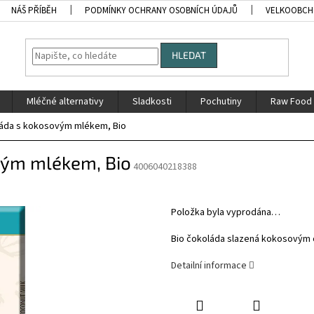
NÁŠ PŘÍBĚH
PODMÍNKY OCHRANY OSOBNÍCH ÚDAJŮ
VELKOOBC
HLEDAT
Mléčné alternativy
Sladkosti
Pochutiny
Raw Food
láda s kokosovým mlékem, Bio
vým mlékem, Bio
4006040218388
Položka byla vyprodána…
Bio čokoláda slazená kokosovým
Detailní informace