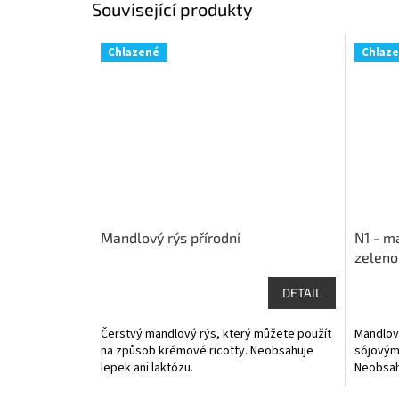
Související produkty
Chlazené
Chlaz
Mandlový rýs přírodní
N1 - m
zeleno
DETAIL
Čerstvý mandlový rýs, který můžete použít
Mandlov
na způsob krémové ricotty. Neobsahuje
sójovými
lepek ani laktózu.
Neobsahu