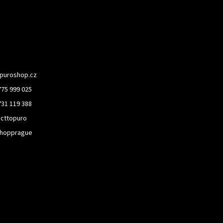
puroshop.cz
775 999 025
731 119 388
cttopuro
hopprague