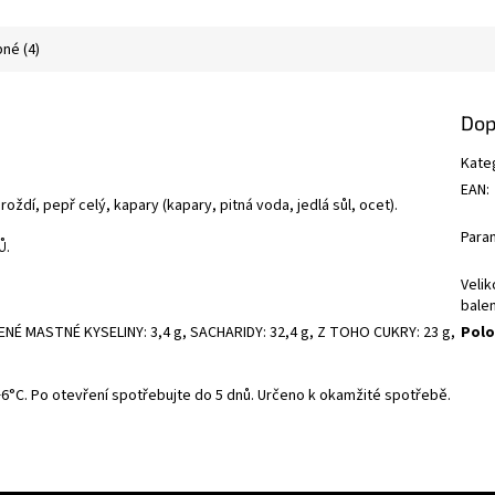
né (4)
Dop
Kate
EAN
:
roždí, pepř celý, kapary (kapary, pitná voda, jedlá sůl, ocet).
Para
Ů.
Velik
balen
Polo
ENÉ MASTNÉ KYSELINY: 3,4 g, SACHARIDY: 32,4 g, Z TOHO CUKRY: 23 g,
 +6°C. Po otevření spotřebujte do 5 dnů. Určeno k okamžité spotřebě.