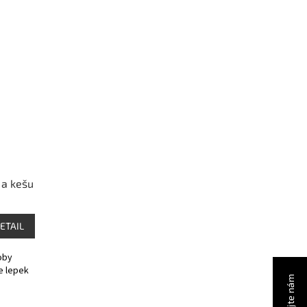
 a kešu
ETAIL
oby
e lepek
Zavolejte nám