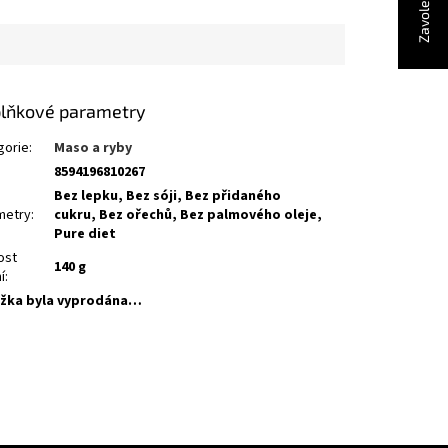
lňkové parametry
gorie
:
Maso a ryby
8594196810267
Bez lepku, Bez sóji, Bez přidaného
metry
:
cukru, Bez ořechů, Bez palmového oleje,
Pure diet
ost
140 g
í
:
žka byla vyprodána…