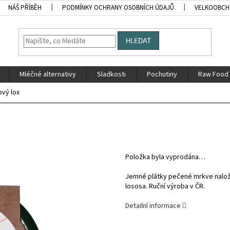
NÁŠ PŘÍBĚH
PODMÍNKY OCHRANY OSOBNÍCH ÚDAJŮ
VELKOOBC
HLEDAT
Mléčné alternativy
Sladkosti
Pochutiny
Raw Food
vý lox
Položka byla vyprodána…
Jemné plátky pečené mrkve naložen
lososa. Ruční výroba v ČR.
Detailní informace