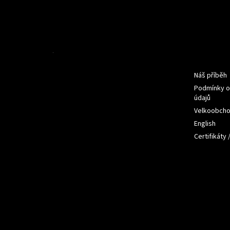
Z
á
p
a
t
Informac
í
Náš příběh
Podmínky o
údajů
Velkoobch
English
Certifikáty 
Přijímám