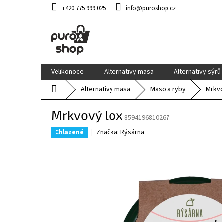
Přejít
+420 775 999 025
info@puroshop.cz
na
obsah
Velikonoce
Alternativy masa
Alternativy sýrů
Domů
Alternativy masa
Maso a ryby
Mrkvo
Mrkvový lox
8594196810267
Značka:
Rýsárna
Chlazené