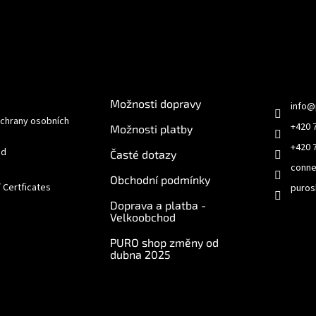
e pro vás
O nákupu
Kontakt
Možnosti dopravy
info
@
chrany osobních
+420 
Možnosti platby
+420 
od
Časté dotazy
conne
Obchodní podmínky
/ Certficates
puros
Doprava a platba -
Velkoobchod
PURO shop změny od
dubna 2025
e online
Odebírat newsletter