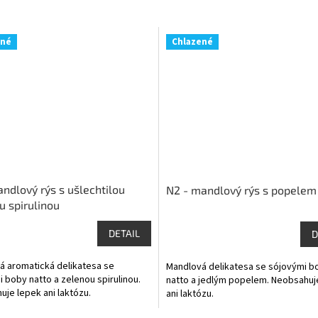
ené
Chlazené
andlový rýs s ušlechtilou
N2 - mandlový rýs s popelem
u spirulinou
DETAIL
D
á aromatická delikatesa se
Mandlová delikatesa se sójovými b
 boby natto a zelenou spirulinou.
natto a jedlým popelem. Neobsahuj
je lepek ani laktózu.
ani laktózu.