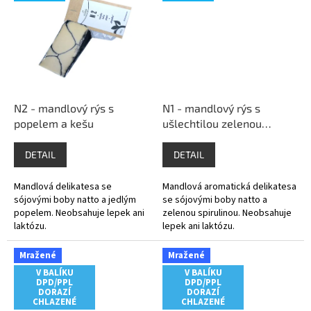
N2 - mandlový rýs s
N1 - mandlový rýs s
popelem a kešu
ušlechtilou zelenou
spirulinou
DETAIL
DETAIL
Mandlová delikatesa se
Mandlová aromatická delikatesa
sójovými boby natto a jedlým
se sójovými boby natto a
popelem. Neobsahuje lepek ani
zelenou spirulinou. Neobsahuje
laktózu.
lepek ani laktózu.
Mražené
Mražené
V BALÍKU
V BALÍKU
DPD/PPL
DPD/PPL
DORAZÍ
DORAZÍ
CHLAZENÉ
CHLAZENÉ