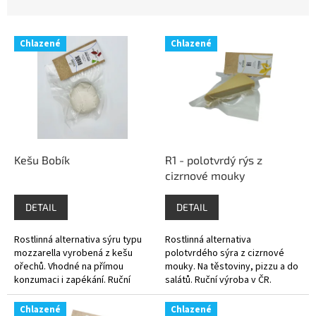
n
í
V
p
Chlazené
Chlazené
ý
r
p
o
i
d
s
u
p
k
r
t
o
ů
d
Kešu Bobík
R1 - polotvrdý rýs z
u
cizrnové mouky
k
t
DETAIL
DETAIL
ů
Rostlinná alternativa sýru typu
Rostlinná alternativa
mozzarella vyrobená z kešu
polotvrdého sýra z cizrnové
ořechů. Vhodné na přímou
mouky. Na těstoviny, pizzu a do
konzumaci i zapékání. Ruční
salátů. Ruční výroba v ČR.
výroba v ČR.
Chlazené
Chlazené