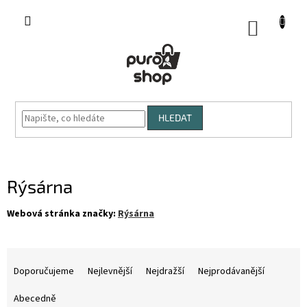
Přejít
na
NÁKUP
obsah
KOŠÍK
HLEDAT
Rýsárna
Webová stránka značky:
Rýsárna
Ř
a
Doporučujeme
Nejlevnější
Nejdražší
Nejprodávanější
z
e
Abecedně