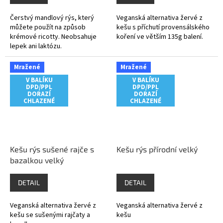
Čerstvý mandlový rýs, který
Veganská alternativa žervé z
můžete použít na způsob
kešu s příchutí provensálského
krémové ricotty. Neobsahuje
koření ve větším 135g balení.
lepek ani laktózu.
Mražené
Mražené
V BALÍKU
V BALÍKU
DPD/PPL
DPD/PPL
DORAZÍ
DORAZÍ
CHLAZENÉ
CHLAZENÉ
Kešu rýs sušené rajče s
Kešu rýs přírodní velký
bazalkou velký
DETAIL
DETAIL
Veganská alternativa žervé z
Veganská alternativa žervé z
kešu se sušenými rajčaty a
kešu