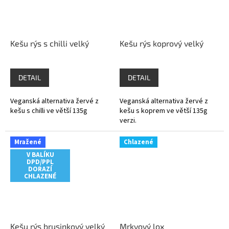
Kešu rýs s chilli velký
Kešu rýs koprový velký
DETAIL
DETAIL
Veganská alternativa žervé z
Veganská alternativa žervé z
kešu s chilli ve větší 135g
kešu s koprem ve větší 135g
verzi.
Mražené
Chlazené
V BALÍKU
DPD/PPL
DORAZÍ
CHLAZENÉ
Kešu rýs brusinkový velký
Mrkvový lox