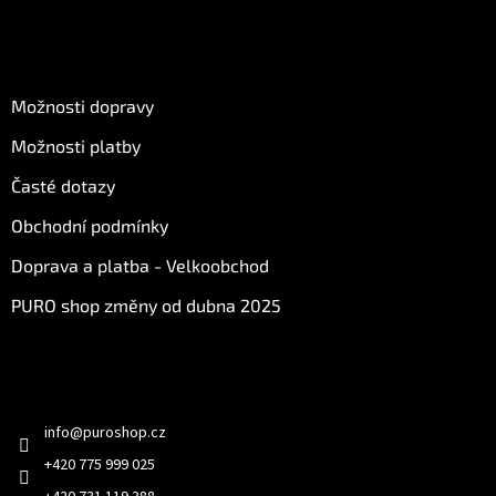
u
O nákupu
Možnosti dopravy
Možnosti platby
Časté dotazy
Obchodní podmínky
Doprava a platba - Velkoobchod
PURO shop změny od dubna 2025
Kontakt
info
@
puroshop.cz
+420 775 999 025