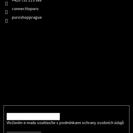
+420 731 119 388
connecttopuro
puroshopprague
Přijímáme online platby
Odebírat newsletter
Vložte svůj e-mail a my vám budeme zasílat informace o nových
produktech na našem e-shopu.
E-mail
Vložením e-mailu souhlasíte s podmínkami ochrany osobních údajů
.