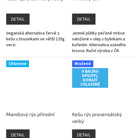
DETAIL
DETAIL
Veganská alternativa žervé z
Jemné plátky pečené mrkve
kešu s brusinkami ve větší 135g
naložené v oleji s bylinkami a
verzi.
kořením. Alternativa uzeného
lososa. Ruční výroba v ČR.
Chlazené
Mražené
V BALÍKU
DPD/PPL
DORAZÍ
CHLAZENÉ
Mandlový rýs přírodní
Kešu rýs provensálský
velký
DETAIL
DETAIL