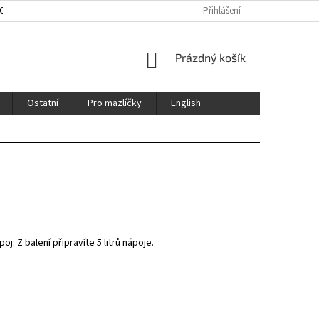
HOD
ENGLISH
CERTIFIKÁTY / CERTFICATES
Přihlášení
NÁKUPNÍ
Prázdný košík
KOŠÍK
Ostatní
Pro mazlíčky
English
. Z balení připravíte 5 litrů nápoje.