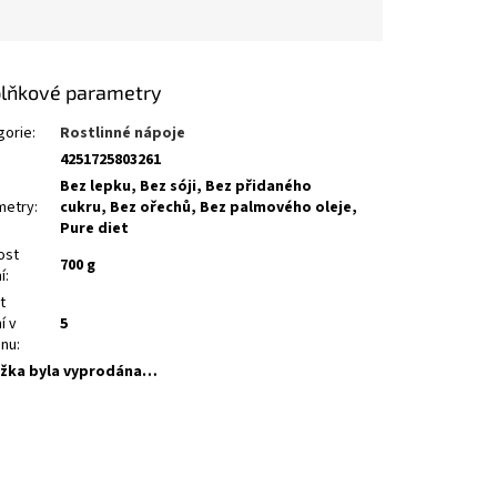
lňkové parametry
gorie
:
Rostlinné nápoje
4251725803261
Bez lepku, Bez sóji, Bez přidaného
metry
:
cukru, Bez ořechů, Bez palmového oleje,
Pure diet
ost
700 g
í
:
t
í v
5
onu
:
žka byla vyprodána…