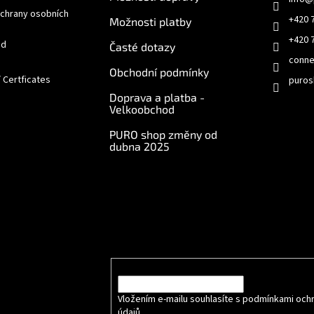
chrany osobních
+420 
Možnosti platby
+420 
od
Časté dotazy
conne
Obchodní podmínky
/ Certficates
puros
Doprava a platba -
Velkoobchod
PURO shop změny od
dubna 2025
e online
Odebírat newsletter
Vložte svůj e-mail a my vám budeme zasílat info
produktech na našem e-shopu.
E-mail
Vložením e-mailu souhlasíte s podmínkami och
údajů
.