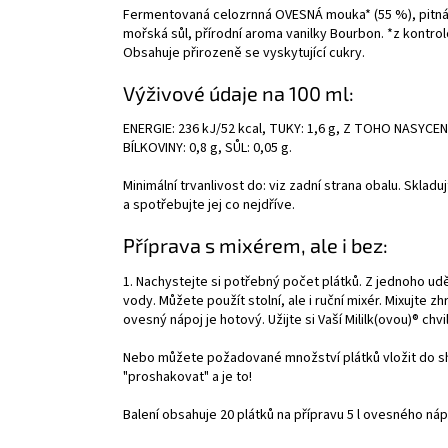
Fermentovaná celozrnná OVESNÁ mouka* (55 %), pitná v
mořská sůl, přírodní aroma vanilky Bourbon. *z kontr
Obsahuje přirozeně se vyskytující cukry.
Výživové údaje na 100 ml:
ENERGIE: 236 kJ/52 kcal, TUKY: 1,6 g, Z TOHO NASYCEN
BÍLKOVINY: 0,8 g, SŮL: 0,05 g.
Minimální trvanlivost do: viz zadní strana obalu. Sklad
a spotřebujte jej co nejdříve.
Příprava s mixérem, ale i bez:
1. Nachystejte si potřebný počet plátků. Z jednoho ud
vody. Můžete použít stolní, ale i ruční mixér. Mixujte 
ovesný nápoj je hotový. Užijte si Vaší Mililk(ovou)® chvi
Nebo můžete požadované množství plátků vložit do s
"proshakovat" a je to!
Balení obsahuje 20 plátků na přípravu 5 l ovesného ná