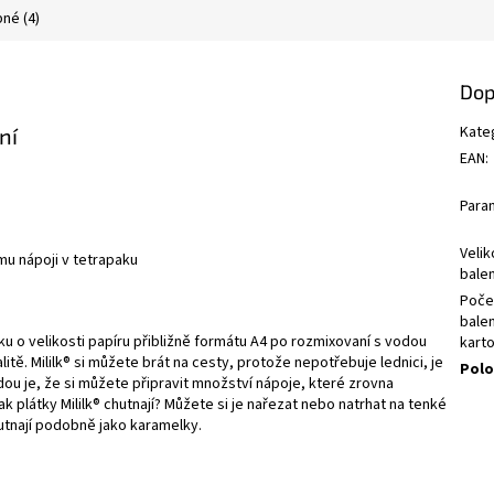
né (4)
Dop
Kate
ní
EAN
:
Para
Velik
mu nápoji v tetrapaku
balen
Poče
balen
tku o velikosti papíru přibližně formátu A4 po rozmixovaní s vodou
kart
litě.
Mililk® si můžete brát na cesty, protože nepotřebuje lednici, je
Polo
odou je, že si můžete připravit množství nápoje, které zrovna
jak plátky
Mililk® chutnají? Můžete si je nařezat nebo natrhat na tenké
hutnají podobně jako karamelky.