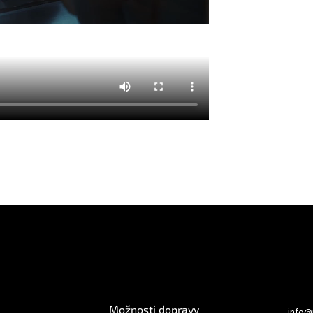
e pro vás
O nákupu
Kontakt
Možnosti dopravy
info
@