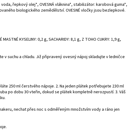
oda, řepkový olej*, OVESNÁ vláknina*, stabilizátor: karobová guma*,
olovaného biologického zemědělství. OVESNÉ vločky jsou bezlepkové.
É MASTNÉ KYSELINY: 0,2 g, SACHARIDY: 8,1 g, Z TOHO CUKRY: 1,9 g,
ujte v suchu a chladu. Již připravený ovesný nápoj skladujte v ledničce
ěláte 250 ml čerstvého nápoje. 2. Na jeden plátek potřebujete 230 ml
zhruba po dobu 30 vteřin, dokud se plátek kompletně nerozpustí. 3. Váš
lku.
hakeru, nechat přes noc s odměřeným množstvím vody a ráno jen
poje.