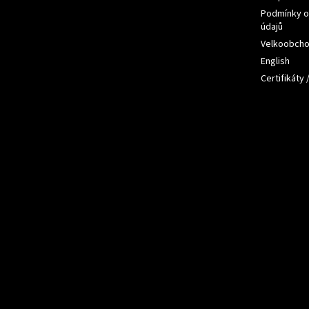
Podmínky o
údajů
Velkoobch
English
Certifikáty 
Přijímám
platby