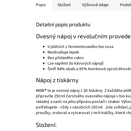
Popis
Složení
Výživové údaje
Podob
Detailní popis produktu
Ovesný nápoj v revolučním provede
V plátcích z fermentovaného bio ovsa
Neobsahuje lepek
Bez přidaného cukru
Lze napěnit do kávových nápojů
Šetří 94% obalu a 85% hmotnosti oproti litrové
Nápoj z tiskárny
Mililk® to je ovesný nápoj z 2D tiskárny. Z každého plá
připravíte 250 ml čerstvého ovesného nápoje v bio kva
skladný a navíc na jeho přípravu postačí i shaker. Výh
potřebujete - vždy v násobcích 250 ml. Jste zvědaví, 
proužky, srolovat a vytvarovat z nich kuličky, které c
Složení: