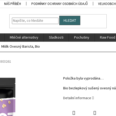
NÁŠ PŘÍBĚH
PODMÍNKY OCHRANY OSOBNÍCH ÚDAJŮ
VELKOOBC
HLEDAT
Mléčné alternativy
Sladkosti
Pochutiny
Raw Food
Mililk Ovesný Barista, Bio
5803261
Položka byla vyprodána…
Bio bezlepkový sušený ovesný nápoj
Detailní informace