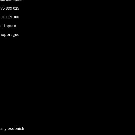
775 999 025
731 119 388
cttopuro
hopprague
rmace o nových
rany osobních