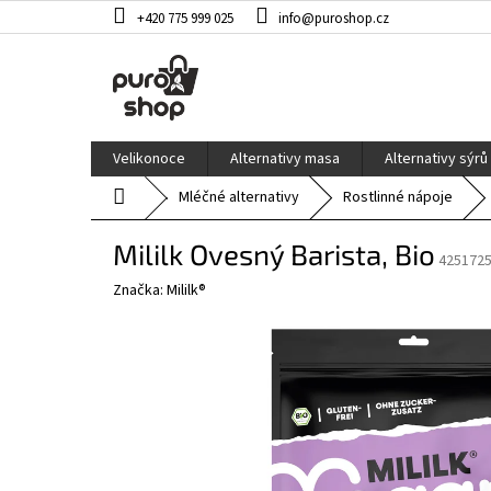
Přejít
+420 775 999 025
info@puroshop.cz
na
obsah
Velikonoce
Alternativy masa
Alternativy sýrů
Domů
Mléčné alternativy
Rostlinné nápoje
Mililk Ovesný Barista, Bio
425172
Značka:
Mililk®