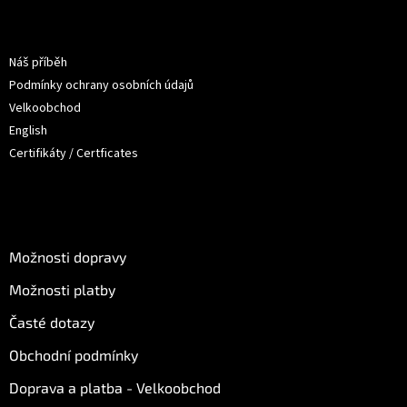
p
a
Informace pro vás
t
Náš příběh
í
Podmínky ochrany osobních údajů
Velkoobchod
English
Certifikáty / Certficates
O nákupu
Možnosti dopravy
Možnosti platby
Časté dotazy
Obchodní podmínky
Doprava a platba - Velkoobchod