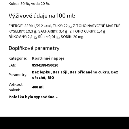
Kokos 80 %, voda 20 %.
Výživové údaje na 100 ml:
ENERGIE: 889 kJ/212 kcal, TUKY: 22 g, Z TOHO NASYCENÉ MASTNÉ
KYSELINY: 19,3 g, SACHARIDY: 3,4 g, Z TOHO CUKRY: 1,4 g,
BÍLKOVINY: 2,1 g, SŮL: <0,01 g, SODÍK: 20 mg.
Doplňkové parametry
Kategorie
:
Rostlinné nápoje
EAN
:
8594188450020
Bez lepku, Bez sóji, Bez přidaného cukru, Bez
Parametry
:
ořechů, BIO
Velikost
400 ml
balení
:
Položka byla vyprodána…
Z
á