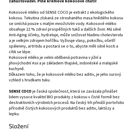
zahušťovadel. Plné krémové kokosové chuti!
Kokosové mléko od SENSE COCO je extrakt z ekologického
kokosu. Tekutina získaná ze strouhaného masa hnědého kokosu
se smíchá pouze s malým množstvím vody. Kokosové mléko
obsahuje 22 % zdraví prospěšných tuků a dalších živin. Má silné
Anti-Aging účinky, hydratuje, může snižovat hladinu cholesterolu
a je velkým zdrojem hořčíku. Vyživuje vlasy, pokožku, ošetří
spáleniny, artritidu a postará se o to, abyste měli silné kosti a
cítili se lépe.
Kokosové mléko je velmi oblíbená potravina v jižní a
jihovýchodní Asii a je základem thajské, indonéské a malajské
kuchyně.
Důkazem toho, že je kokosové mléko bez aditiv, je jeho surový
vzhled s hrudkami tuku.
SENSE COCO
je česká společnost, která se zavázala přinášet
lidem vysoce kvalitní BIO produkty z kokosu v čisté formě bez
destruktivních výrobních procesů. Na český trh přináší portofolio
přírodně čistých kokosových produktů bez aditiv, laktózy a
lepku.
Složení