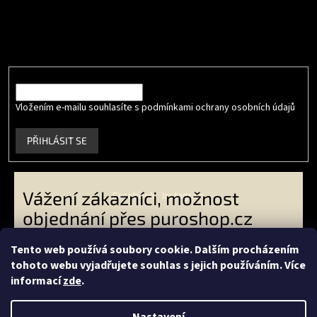
Odebírat newsletter
Vložte svůj e-mail a my vám budeme zasílat informace o nových
produktech na našem e-shopu.
E-mail
Vložením e-mailu souhlasíte s podmínkami ochrany osobních údajů
.
PŘIHLÁSIT SE
Vážení zákazníci, možnost
Facebook
Instagram
objednání přes puroshop.cz
skončila. VO zákazníci -
Tento web používá soubory cookie. Dalším procházením
objednávejte přes
tohoto webu vyjadřujete souhlas s jejich používáním. Více
Vytvořil Shoptet
livingeconic.cz
a koncoví
informací
zde
.
zákazníci přes
econea.cz
-
Copyright 2026
PURO shop
. Všechna práva vyhrazena.
Děkujeme Vám za Vaši přízeň.