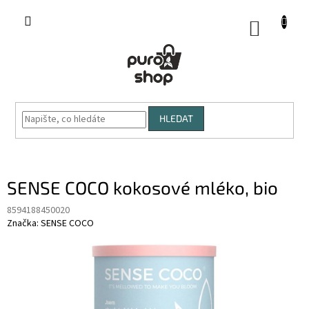
Přejít
na
NÁKUP
obsah
KOŠÍK
HLEDAT
SENSE COCO kokosové mléko, bio
8594188450020
Značka:
SENSE COCO