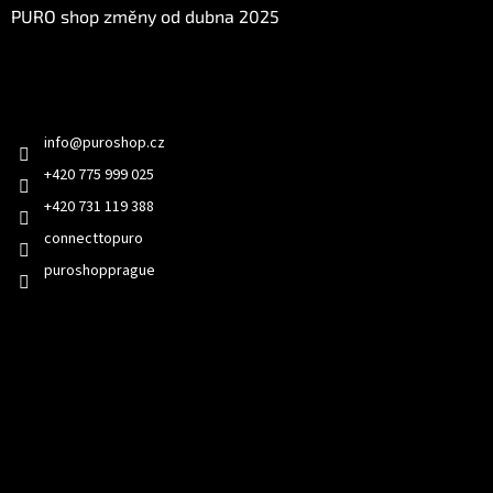
PURO shop změny od dubna 2025
Kontakt
info
@
puroshop.cz
+420 775 999 025
+420 731 119 388
connecttopuro
puroshopprague
Přijímáme online platby