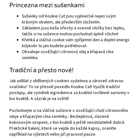
Princezna mezi sušenkami
Sušenky od Kookie Cat jsou vyjímečné nejen svým
krásným obalem, ale především složením.
Základem jsou kešu ořechy a ovesné vločky bez lepku,
takže si na sušence mohou pochutnat úplně všichni!
Křehká a vláčná cookie vám zpříjemní den a doplní energii
kdykoliv to jen budete potřebovat.
Obsahuje osvěžující citronový olej a křupavá chia
semínka.
Tradiční a přesto nové!
Jak udělat z oblíbených cookies vydatnou a zároveň zdravou
svačinku? To se přesně povedlo Kookie Cat! Využili tradiční
postupy, ale vyměnili ingredience za kvalitní rostlinné suroviny v
bio kvalitě. A zázrak je na světě!
Pochutnejte si na vláčné sušence s osvěžující chutí citronového
oleje a křupavými chia semínky.. Bezlepková, slazená
kokosovým sirupem, v bio kvalitě a ještě neodolatelně dobrá.
Praktické balení, které se vejde do každé kapsy, oceníte
například na výletech nebo při pracovní pauze.