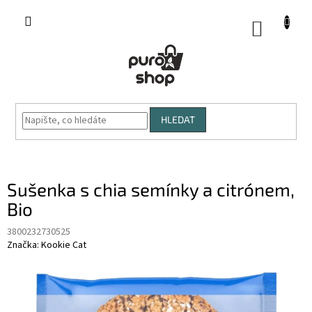
Přejít
na
NÁKUP
obsah
KOŠÍK
HLEDAT
Sušenka s chia semínky a citrónem,
Bio
3800232730525
Značka:
Kookie Cat