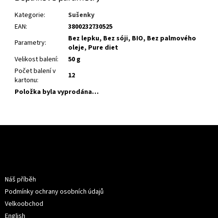
Kategorie
:
Sušenky
EAN
:
3800232730525
Bez lepku, Bez sóji, BIO, Bez palmového
Parametry
:
oleje, Pure diet
Velikost balení
:
50 g
Počet balení v
12
kartonu
:
Položka byla vyprodána…
Z
á
p
a
Informace pro vás
t
Náš příběh
í
Podmínky ochrany osobních údajů
Velkoobchod
English