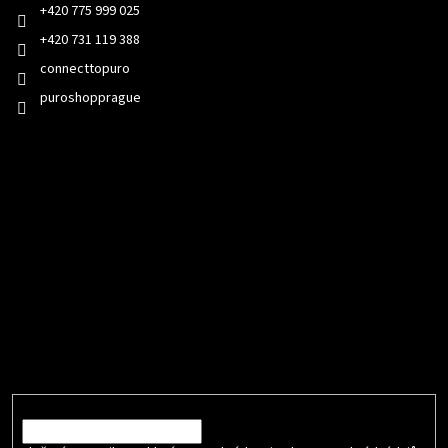
+420 775 999 025
+420 731 119 388
connecttopuro
puroshopprague
Přijímáme online platby
Odebírat newsletter
Vložte svůj e-mail a my vám budeme zasílat informace o nových
produktech na našem e-shopu.
E-mail