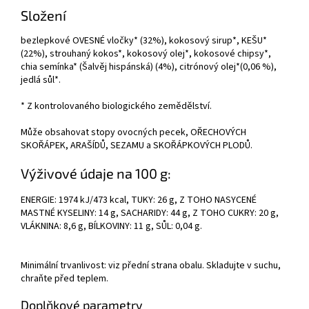
Složení
bezlepkové OVESNÉ vločky* (32%), kokosový sirup*, KEŠU*
(22%), strouhaný kokos*, kokosový olej*, kokosové chipsy*,
chia semínka* (Šalvěj hispánská) (4%), citrónový olej*(0,06 %),
jedlá sůl*.
* Z kontrolovaného biologického zemědělství.
Může obsahovat stopy ovocných pecek, OŘECHOVÝCH
SKOŘÁPEK, ARAŠÍDŮ, SEZAMU a SKOŘÁPKOVÝCH PLODŮ.
Výživové údaje na 100 g:
ENERGIE: 1974 kJ/473 kcal, TUKY: 26 g, Z TOHO NASYCENÉ
MASTNÉ KYSELINY: 14 g, SACHARIDY: 44 g, Z TOHO CUKRY: 20 g,
VLÁKNINA: 8,6 g, BÍLKOVINY: 11 g, SŮL: 0,04 g.
Minimální trvanlivost: viz přední strana obalu.
Skladujte v suchu,
chraňte před teplem.
Doplňkové parametry