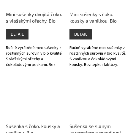
Mini sušenky dvojitá čoko.
Mini sušenky s čoko.
s vlašskými ořechy, Bio
kousky a vanilkou, Bio
DETAIL
DETAIL
Ručně vyráběné mini sušenky z
Ručně vyráběné mini sušenky z
rostlinných surovin v bio kvalitě.
rostlinných surovin v bio kvalitě.
S vlašskými ořechy a
S vanilkou a čokoládovými
čokoládovými peckami. Bez
kousky. Bez lepku i laktózy.
lepku i laktózy.
Sušenka s čoko. kousky a
Sušenka se slaným
vanilkou, Bio
karamelem a mandlemi,