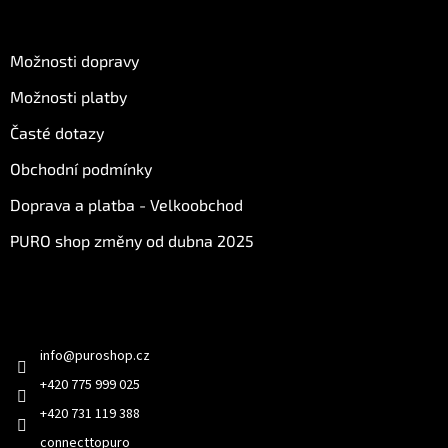
s
O nákupu
u
Možnosti dopravy
Možnosti platby
Časté dotazy
Obchodní podmínky
Doprava a platba - Velkoobchod
PURO shop změny od dubna 2025
Kontakt
info
@
puroshop.cz
+420 775 999 025
+420 731 119 388
connecttopuro