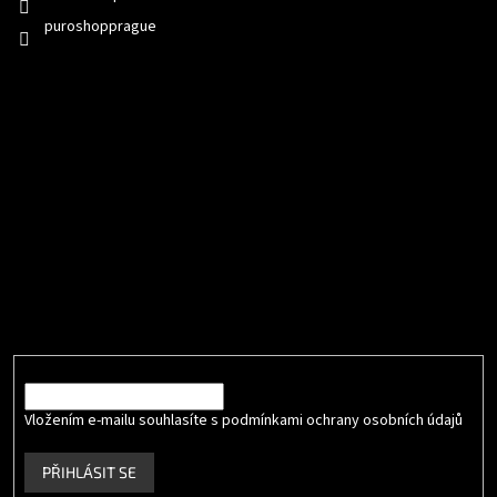
puroshopprague
Přijímáme online platby
Odebírat newsletter
Vložte svůj e-mail a my vám budeme zasílat informace o nových
produktech na našem e-shopu.
E-mail
Vložením e-mailu souhlasíte s podmínkami ochrany osobních údajů
.
PŘIHLÁSIT SE