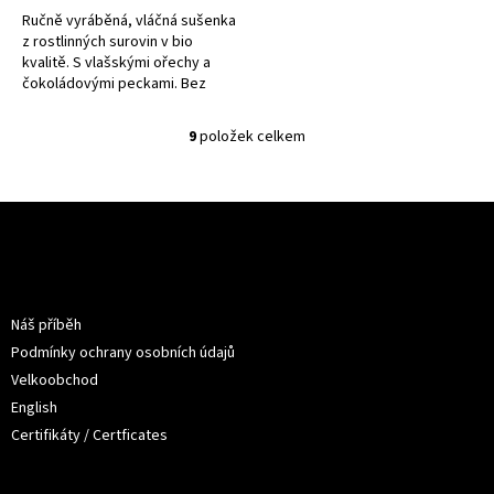
Ručně vyráběná, vláčná sušenka
z rostlinných surovin v bio
kvalitě. S vlašskými ořechy a
čokoládovými peckami. Bez
lepku i laktózy.
9
položek celkem
O
v
l
á
Z
d
á
a
p
c
a
Informace pro vás
í
t
p
Náš příběh
í
r
Podmínky ochrany osobních údajů
v
k
Velkoobchod
y
English
v
Certifikáty / Certficates
ý
p
i