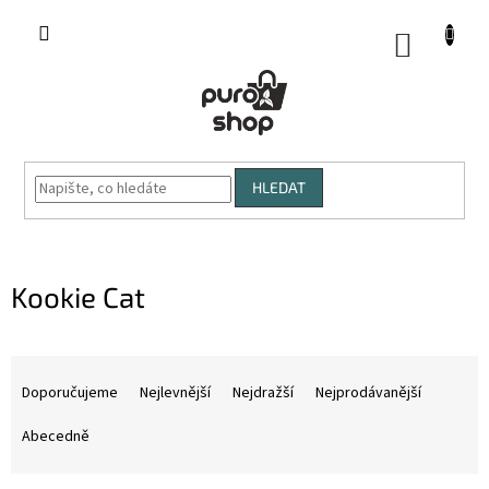
Přejít
na
NÁKUP
obsah
KOŠÍK
HLEDAT
Kookie Cat
Ř
a
Doporučujeme
Nejlevnější
Nejdražší
Nejprodávanější
z
e
Abecedně
n
í