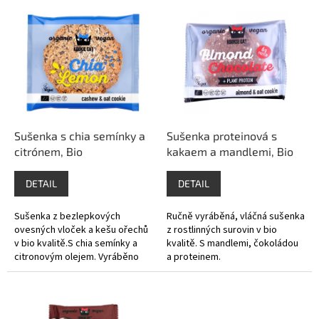
V
p
ý
r
p
o
i
d
s
u
p
k
r
t
o
ů
d
Sušenka s chia semínky a
Sušenka proteinová s
u
citrónem, Bio
kakaem a mandlemi, Bio
k
t
DETAIL
DETAIL
ů
Sušenka z bezlepkových
Ručně vyráběná, vláčná sušenka
ovesných vloček a kešu ořechů
z rostlinných surovin v bio
v bio kvalitě.S chia semínky a
kvalitě. S mandlemi, čokoládou
citronovým olejem. Vyráběno
a proteinem.
ručně, bez lepku a laktózy.