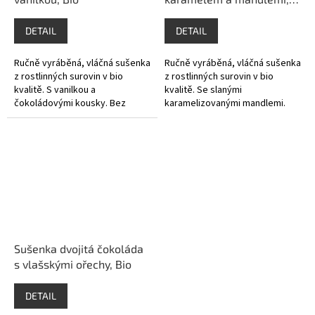
Bio
DETAIL
DETAIL
Ručně vyráběná, vláčná sušenka
Ručně vyráběná, vláčná sušenka
z rostlinných surovin v bio
z rostlinných surovin v bio
kvalitě. S vanilkou a
kvalitě. Se slanými
čokoládovými kousky. Bez
karamelizovanými mandlemi.
lepku i laktózy.
Bez lepku i laktózy.
Sušenka dvojitá čokoláda
s vlašskými ořechy, Bio
DETAIL